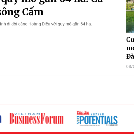
 sông Cấm
ình di dời cảng Hoàng Diệu với quy mô gần 64 ha.
Cu
mớ
Đà
08/