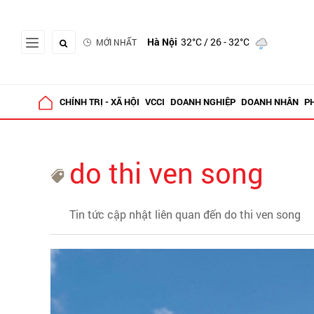
Hà Nội
32°C
/ 26 - 32°C
MỚI NHẤT
CHÍNH TRỊ - XÃ HỘI
VCCI
DOANH NGHIỆP
DOANH NHÂN
P
do thi ven song
Tin tức cập nhật liên quan đến do thi ven song