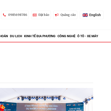
English
0985698786
Đặt báo
Quảng cáo
KHOÁN
DU LỊCH
KINH TẾ ĐỊA PHƯƠNG
CÔNG NGHỆ
Ô TÔ - XE MÁY