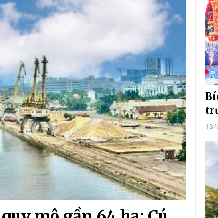
Bí
tr
13/
 quy mô gần 64 ha: Cú