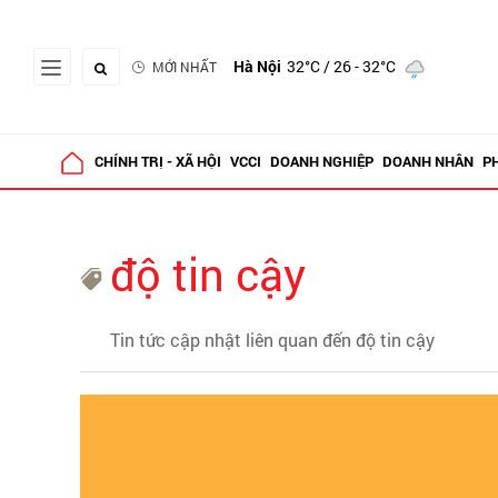
Hà Nội
32°C
/ 26 - 32°C
MỚI NHẤT
CHÍNH TRỊ - XÃ HỘI
VCCI
DOANH NGHIỆP
DOANH NHÂN
P
độ tin cậy
Tin tức cập nhật liên quan đến độ tin cậy