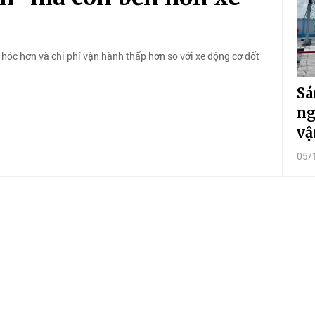
g hóc hơn và chi phí vận hành thấp hơn so với xe động cơ đốt
Sá
ng
vậ
05/