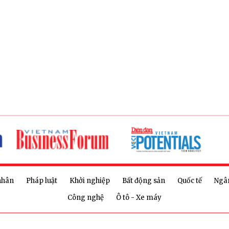
nhân
Pháp luật
Khởi nghiệp
Bất động sản
Quốc tế
Ngâ
Công nghệ
Ô tô - Xe máy