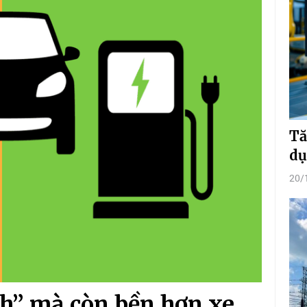
Tă
dụ
20/
nh” mà còn bền hơn xe