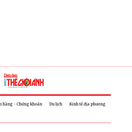
n hàng - Chứng khoán
Du lịch
Kinh tế địa phương