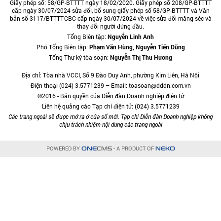
Giấy phép số: 58/GP-BTTTT ngày 18/02/2020. Giấy phép số 208/GP-BTTTT
cấp ngày 30/07/2024 sửa đổi, bổ sung giấy phép số 58/GP-BTTTT và Văn
bản số 3117/BTTTT-CBC cấp ngày 30/07/2024 về việc sửa đổi măng séc và
thay đổi người đứng đầu.
Tổng Biên tập:
Nguyễn Linh Anh
Phó Tổng Biên tập:
Phạm Văn Hùng, Nguyễn Tiến Dũng
Tổng Thư ký tòa soạn:
Nguyễn Thị Thu Hương
Địa chỉ: Tòa nhà VCCI, Số 9 Đào Duy Anh, phường Kim Liên, Hà Nội
Điện thoại (024) 3.5771239 – Email: toasoan@dddn.com.vn
©2016 - Bản quyền của Diễn đàn Doanh nghiệp điện tử
Liên hệ quảng cáo Tạp chí điện tử: (024) 3.5771239
Các trang ngoài sẽ được mở ra ở cửa sổ mới. Tạp chí Diễn đàn Doanh nghiệp không
chịu trách nhiệm nội dung các trang ngoài
POWERED BY
- A PRODUCT OF
ONE
CMS
NEKO