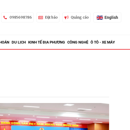
English
0985698786
Đặt báo
Quảng cáo
KHOÁN
DU LỊCH
KINH TẾ ĐỊA PHƯƠNG
CÔNG NGHỆ
Ô TÔ - XE MÁY