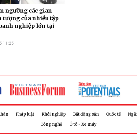
m ngưỡng các gian
 tượng của nhiều tập
oanh nghiệp lớn tại
5 11:25
nhân
Pháp luật
Khởi nghiệp
Bất động sản
Quốc tế
Ngâ
Công nghệ
Ô tô - Xe máy