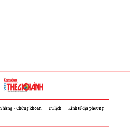
n hàng - Chứng khoán
Du lịch
Kinh tế địa phương