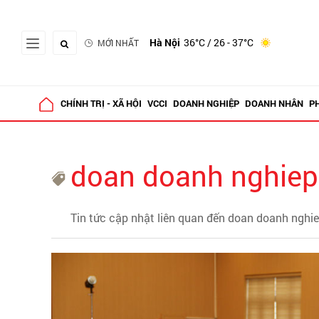
Hà Nội
36°C
/ 26 - 37°C
MỚI NHẤT
CHÍNH TRỊ - XÃ HỘI
VCCI
DOANH NGHIỆP
DOANH NHÂN
P
doan doanh nghiep
Tin tức cập nhật liên quan đến doan doanh nghi