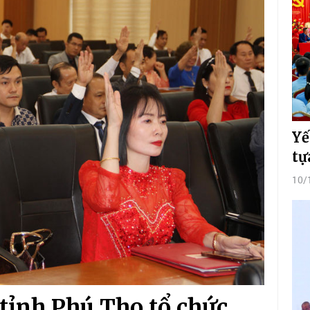
Yế
tự
10/
tỉnh Phú Thọ tổ chức