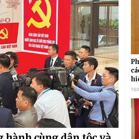
Ph
cá
hi
15/
g hành cùng dân tộc và