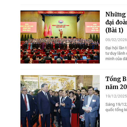
Những 
đại đoà
(Bài 1)
09/02/2026
Đại hội lần 
tư duy lãnh
mình của dâ
Tổng Bí
năm 20
19/12/2025
Sáng 19/12,
quốc tổng k