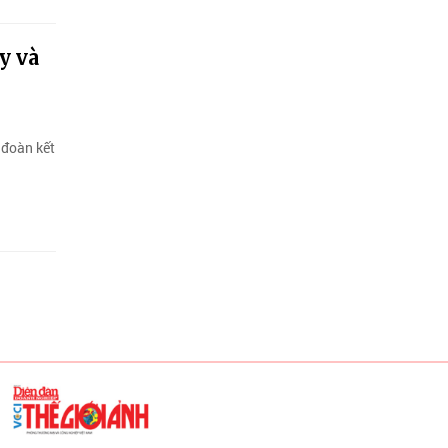
y và
 đoàn kết