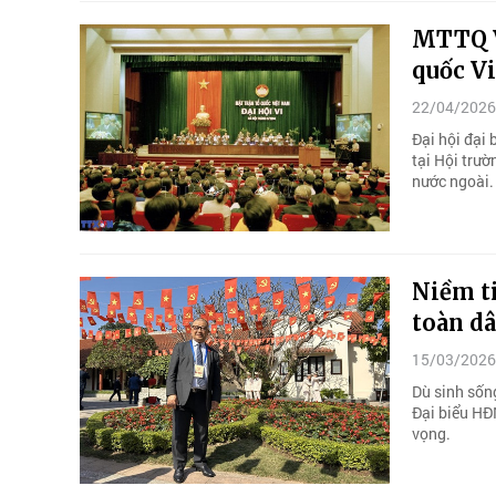
MTTQ Vi
quốc Vi
22/04/2026
Đại hội đại
tại Hội trườ
nước ngoài.
Niềm t
toàn d
15/03/2026
Dù sinh sốn
Đại biểu HĐ
vọng.