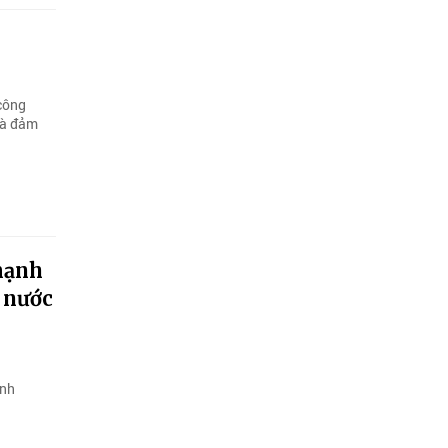
 công
 và đảm
mạnh
t nước
ịnh