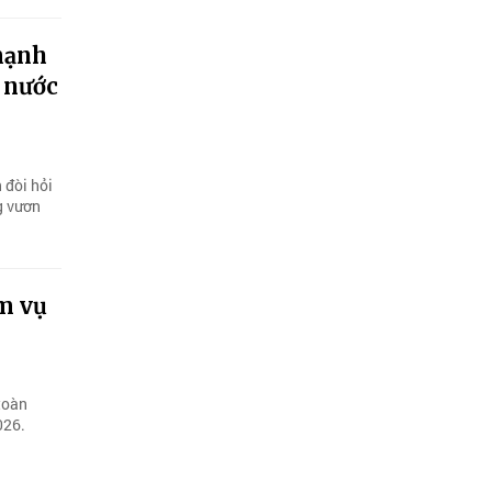
mạnh
t nước
 đòi hỏi
g vươn
ệm vụ
toàn
026.