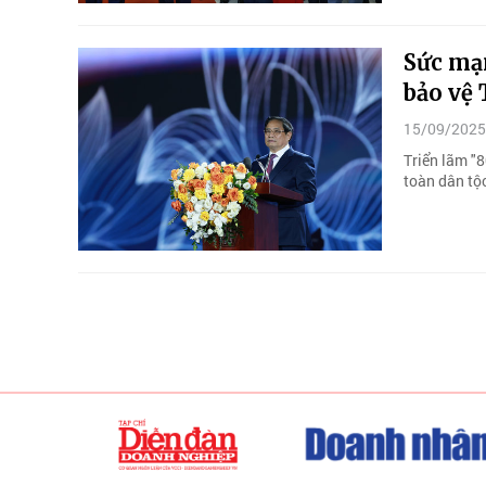
Sức mạn
bảo vệ 
15/09/2025
Triển lãm "
toàn dân tộ