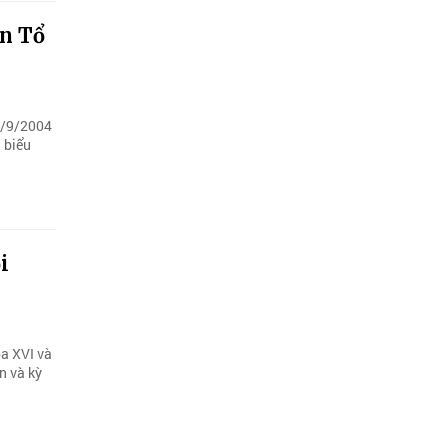
ận Tổ
23/9/2004
 biểu
i
óa XVI và
n và kỳ