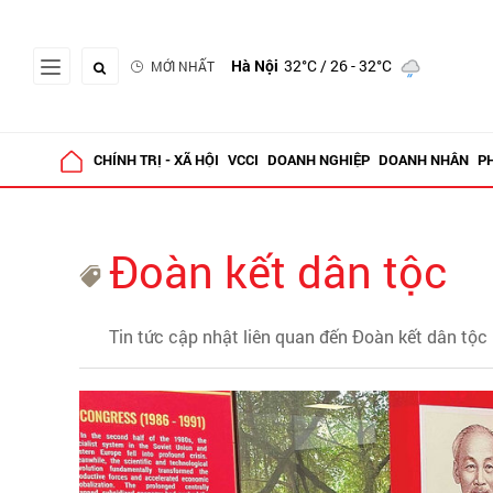
Hà Nội
32°C
/ 26 - 32°C
MỚI NHẤT
CHÍNH TRỊ - XÃ HỘI
VCCI
DOANH NGHIỆP
DOANH NHÂN
P
Đoàn kết dân tộc
Tin tức cập nhật liên quan đến Đoàn kết dân tộc