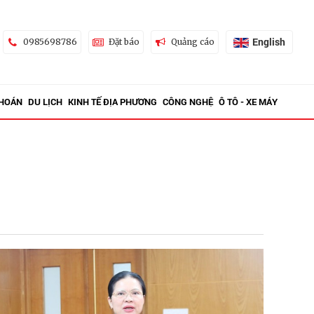
English
0985698786
Đặt báo
Quảng cáo
KHOÁN
DU LỊCH
KINH TẾ ĐỊA PHƯƠNG
CÔNG NGHỆ
Ô TÔ - XE MÁY