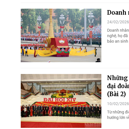
Doanh n
24/02/2026
Doanh nhân V
nghệ, họ đã 
bảo an sinh 
Những 
đại đoà
(Bài 2)
10/02/2026
Từ những điể
hướng lớn v