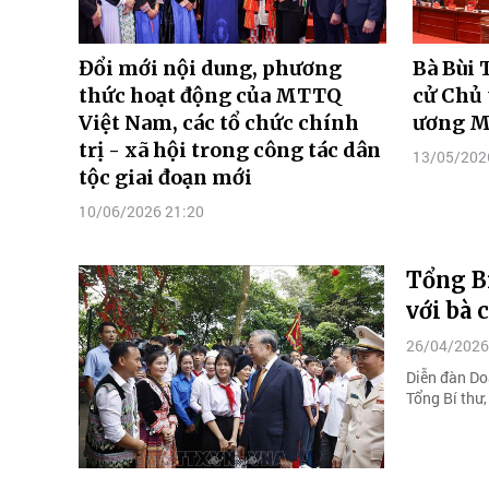
Đổi mới nội dung, phương
Bà Bùi 
thức hoạt động của MTTQ
cử Chủ 
Việt Nam, các tổ chức chính
ương M
trị - xã hội trong công tác dân
13/05/202
tộc giai đoạn mới
10/06/2026 21:20
Tổng Bí
với bà 
26/04/2026
Diễn đàn Do
Tổng Bí thư