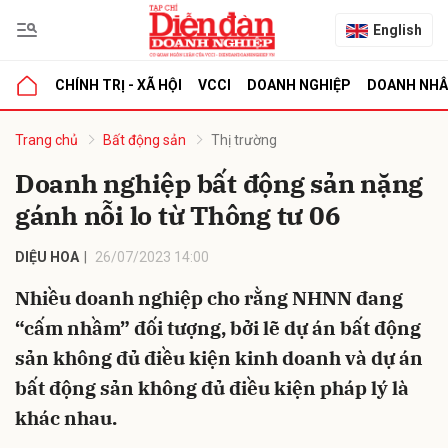
English
CHÍNH TRỊ - XÃ HỘI
VCCI
DOANH NGHIỆP
DOANH NH
bình luận
Trang chủ
Bất động sản
Thị trường
Doanh nghiệp bất động sản nặng
gánh nỗi lo từ Thông tư 06
DIỆU HOA
26/07/2023 14:00
Nhiều doanh nghiệp cho rằng NHNN đang
“cấm nhầm” đối tượng, bởi lẽ dự án bất động
Hủy
G
sản không đủ điều kiện kinh doanh và dự án
bất động sản không đủ điều kiện pháp lý là
khác nhau.