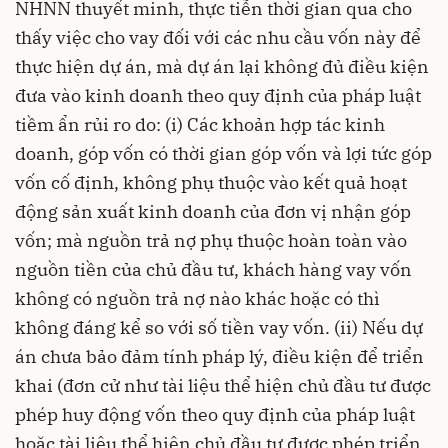
NHNN thuyết minh, thực tiễn thời gian qua cho
thấy việc cho vay đối với các nhu cầu vốn này để
thực hiện dự án, mà dự án lại không đủ điều kiện
đưa vào kinh doanh theo quy định của pháp luật
tiềm ẩn rủi ro do: (i) Các khoản hợp tác kinh
doanh, góp vốn có thời gian góp vốn và lợi tức góp
vốn cố định, không phụ thuộc vào kết quả hoạt
động sản xuất kinh doanh của đơn vị nhận góp
vốn; mà nguồn trả nợ phụ thuộc hoàn toàn vào
nguồn tiền của chủ đầu tư, khách hàng vay vốn
không có nguồn trả nợ nào khác hoặc có thì
không đáng kể so với số tiền vay vốn. (ii) Nếu dự
án chưa bảo đảm tính pháp lý, điều kiện để triển
khai (đơn cử như tài liệu thể hiện chủ đầu tư được
phép huy động vốn theo quy định của pháp luật
hoặc tài liệu thể hiện chủ đầu tư được phép triển