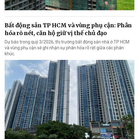
Bất động sản TP HCM và vùng phụ cận: Phân
hóa rõ nét, căn hộ giữ vị thế chủ đạo
Dự báo trong quý 3/2026, thị trường bất động sản nhà ở TP HCM
và vùng phụ cận sẽ ghi nhận sự phân hóa rõ rệt giữa các phân
khúc.