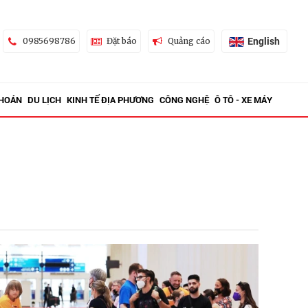
English
0985698786
Đặt báo
Quảng cáo
KHOÁN
DU LỊCH
KINH TẾ ĐỊA PHƯƠNG
CÔNG NGHỆ
Ô TÔ - XE MÁY