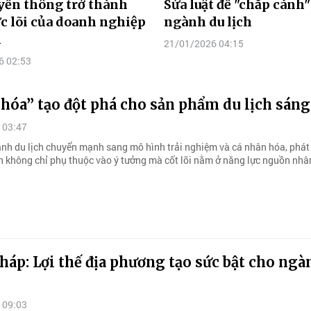
yền thông trở thành
Sửa luật để "chắp cánh
c lõi của doanh nghiệp
ngành du lịch
h
21/01/2026 04:15
6 02:53
hóa” tạo đột phá cho sản phẩm du lịch sáng
 03:47
ảnh du lịch chuyển mạnh sang mô hình trải nghiệm và cá nhân hóa, phát 
h không chỉ phụ thuộc vào ý tưởng mà cốt lõi nằm ở năng lực nguồn nhân
áp: Lợi thế địa phương tạo sức bật cho ngà
 09:03