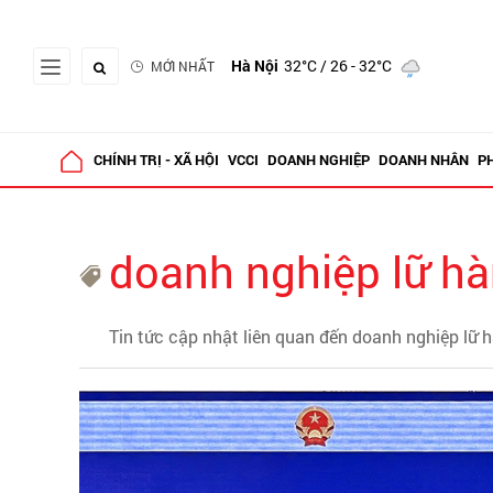
Hà Nội
32°C
/ 26 - 32°C
MỚI NHẤT
CHÍNH TRỊ - XÃ HỘI
VCCI
DOANH NGHIỆP
DOANH NHÂN
P
doanh nghiệp lữ h
Tin tức cập nhật liên quan đến doanh nghiệp lữ 