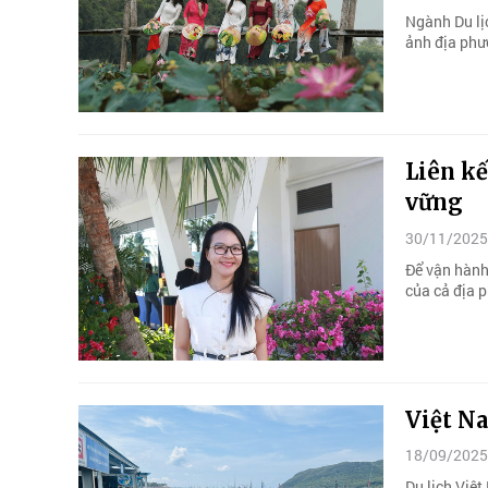
Ngành Du lị
ảnh địa phư
Liên kế
vững
30/11/2025
Để vận hành
của cả địa 
Việt Na
18/09/2025
Du lịch Việ