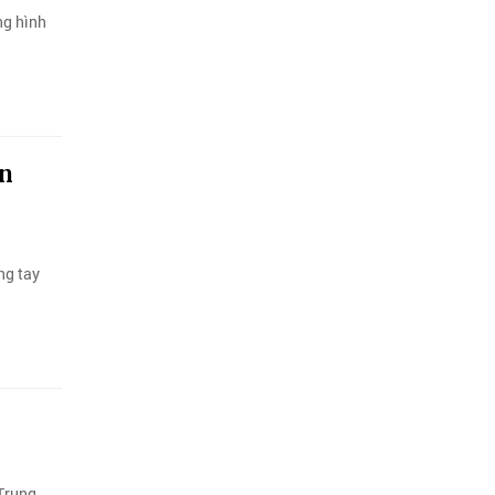
ng hình
ền
ng tay
 Trung