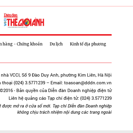
n hàng - Chứng khoán
Du lịch
Kinh tế địa phương
a nhà VCCI, Số 9 Đào Duy Anh, phường Kim Liên, Hà Nội
n thoại (024) 3.5771239 – Email: toasoan@dddn.com.vn
©2016 - Bản quyền của Diễn đàn Doanh nghiệp điện tử
Liên hệ quảng cáo Tạp chí điện tử: (024) 3.5771239
ẽ được mở ra ở cửa sổ mới. Tạp chí Diễn đàn Doanh nghiệp
không chịu trách nhiệm nội dung các trang ngoài