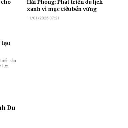
" cho
Hải Phòng: Phát triển du lịch
xanh vì mục tiêu bền vững
11/01/2026 07:21
 tạo
triển sản
 lực.
nh Du