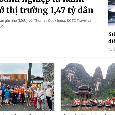
 thị trường 1,47 tỷ dân
bản ghi nhớ (MoU) với Thomas Cook India, SOTC Travel và
Độ.
Si
đi
24/