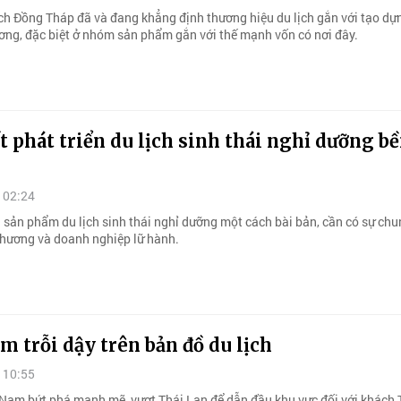
ch Đồng Tháp đã và đang khẳng định thương hiệu du lịch gắn với tạo dự
ơng, đặc biệt ở nhóm sản phẩm gắn với thế mạnh vốn có nơi đây.
t phát triển du lịch sinh thái nghỉ dưỡng b
 02:24
 sản phẩm du lịch sinh thái nghỉ dưỡng một cách bài bản, cần có sự chu
phương và doanh nghiệp lữ hành.
m trỗi dậy trên bản đồ du lịch
 10:55
t Nam bứt phá mạnh mẽ, vượt Thái Lan để dẫn đầu khu vực đối với khách