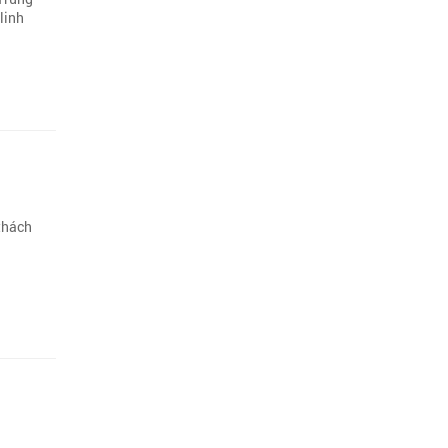
linh
 thách