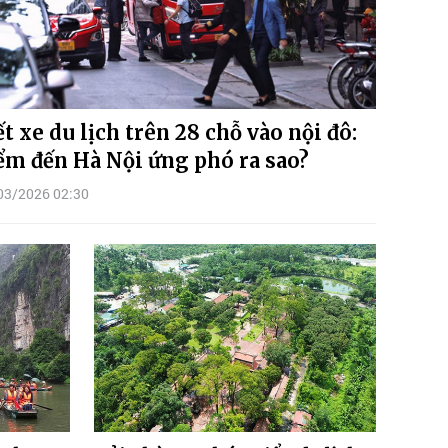
ết xe du lịch trên 28 chỗ vào nội đô:
ểm đến Hà Nội ứng phó ra sao?
03/2026 02:30