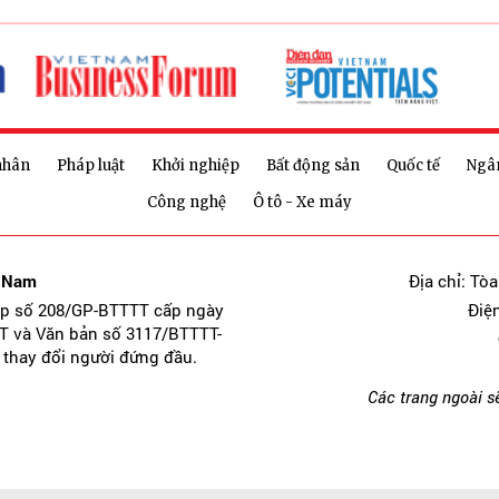
nhân
Pháp luật
Khởi nghiệp
Bất động sản
Quốc tế
Ngâ
Công nghệ
Ô tô - Xe máy
t Nam
Địa chỉ: Tò
ép số 208/GP-BTTTT cấp ngày
Điệ
T và Văn bản số 3117/BTTTT-
 thay đổi người đứng đầu.
Các trang ngoài s