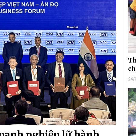
Th
ch
24/
 doanh nghiệp lữ hành