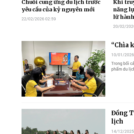
Chuỗi cung ứng du lịch trước
Khi tru
yêu cầu của kỷ nguyên mới
năng lự
lữ hàn
22/02/2026 02:59
20/02/202
“Chìa k
10/01/2026
Trong bối c
phẩm du lịc
Đồng Th
lịch
14/12/2025