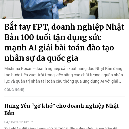
Bắt tay FPT, doanh nghiệp Nhật
Bản 100 tuổi tận dụng sức
mạnh AI giải bài toán đào tạo
nhân sự đa quốc gia
Mishima Kosan - doanh nghiệp sản xuất hàng đầu Nhật Bản đang
tạo bước tiến vượt trội trong việc nâng cao chất lượng nguồn nhân
lực và quản trị nhân tài toàn cầu thông qua ứng dụng AI với giải
pháp FPT AI Mentor.
CÔNG NGHỆ
Hưng Yên “gỡ khó” cho doanh nghiệp Nhật
Bản
04/06/2026 06:12
Tại phiên đối thoại ngày 03/6/2026, lãnh đạo tỉnh Hưng Yên đã