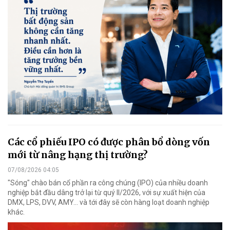
Các cổ phiếu IPO có được phân bổ dòng vốn
mới từ nâng hạng thị trường?
07/08/2026 04:05
"Sóng" chào bán cổ phần ra công chúng (IPO) của nhiều doanh
nghiệp bắt đầu dâng trở lại từ quý II/2026, với sự xuất hiện của
DMX, LPS, DVV, AMY... và tới đây sẽ còn hàng loạt doanh nghiệp
khác.