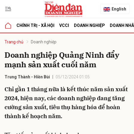
English
CHÍNH TRỊ - XÃ HỘI
VCCI
DOANH NGHIỆP
DOANH NH
bình luận
Trang chủ
Doanh nghiệp
Doanh nghiệp Quảng Ninh đẩy
mạnh sản xuất cuối năm
Trung Thành - Hiền Bùi
05/12/2024 01:05
Chỉ gần 1 tháng nữa là kết thúc năm sản xuất
2024, hiện nay, các doanh nghiệp đang tăng
Hủy
G
cường sản xuất, tiêu thụ hàng hóa để hoàn
thành kế hoạch năm.