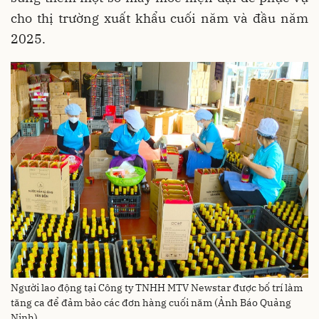
cho thị trường xuất khẩu cuối năm và đầu năm
2025.
Người lao động tại Công ty TNHH MTV Newstar được bố trí làm
tăng ca để đảm bảo các đơn hàng cuối năm (Ảnh Báo Quảng
Ninh)