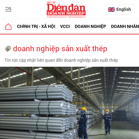
English
CHÍNH TRỊ - XÃ HỘI
VCCI
DOANH NGHIỆP
DOANH NHÂN
doanh nghiệp sản xuất thép
Tin tức cập nhật liên quan đến doanh nghiệp sản xuất thép