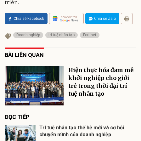
triển.
Theo dõi trên
Chia sẻ Facebook
Chia sẻ Zalo
Doanh nghiệp
trí tuệ nhân tạo
Fortinet
BÀI LIÊN QUAN
Hiện thực hóa đam mê
khởi nghiệp cho giới
trẻ trong thời đại trí
tuệ nhân tạo
ĐỌC TIẾP
Trí tuệ nhân tạo thế hệ mới và cơ hội
chuyển mình của doanh nghiệp