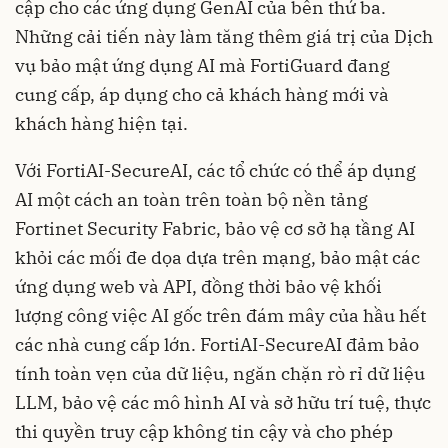
cập cho các ứng dụng GenAI của bên thứ ba.
Những cải tiến này làm tăng thêm giá trị của Dịch
vụ bảo mật ứng dụng AI mà FortiGuard đang
cung cấp, áp dụng cho cả khách hàng mới và
khách hàng hiện tại.
Với FortiAI-SecureAI, các tổ chức có thể áp dụng
AI một cách an toàn trên toàn bộ nền tảng
Fortinet Security Fabric, bảo vệ cơ sở hạ tầng AI
khỏi các mối đe dọa dựa trên mạng, bảo mật các
ứng dụng web và API, đồng thời bảo vệ khối
lượng công việc AI gốc trên đám mây của hầu hết
các nhà cung cấp lớn. FortiAI-SecureAI đảm bảo
tính toàn vẹn của dữ liệu, ngăn chặn rò rỉ dữ liệu
LLM, bảo vệ các mô hình AI và sở hữu trí tuệ, thực
thi quyền truy cập không tin cậy và cho phép