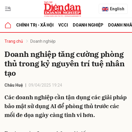
English
CHÍNH TRỊ - XÃ HỘI
VCCI
DOANH NGHIỆP
DOANH NH
bình luận
Trang chủ
Doanh nghiệp
Doanh nghiệp tăng cường phòng
thủ trong kỷ nguyên trí tuệ nhân
tạo
Châu Huệ
09/04/2025 19:24
Các doanh nghiệp cần tận dụng các giải pháp
Hủy
G
bảo mật sử dụng AI để phòng thủ trước các
mối đe dọa ngày càng tinh vi hơn.