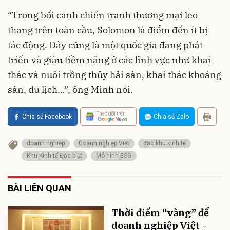
“Trong bối cảnh chiến tranh thương mại leo
thang trên toàn cầu, Solomon là điểm đến ít bị
tác động. Đây cũng là một quốc gia đang phát
triển và giàu tiềm năng ở các lĩnh vực như khai
thác và nuôi trồng thủy hải sản, khai thác khoáng
sản, du lịch…”, ông Minh nói.
Theo dõi trên
Chia sẻ Facebook
Chia sẻ Zalo
doanh nghiệp
Doanh nghiệp Việt
đặc khu kinh tế
Khu Kinh tế Đặc biệt
Mô hình ESG
BÀI LIÊN QUAN
Thời điểm “vàng” để
doanh nghiệp Việt -