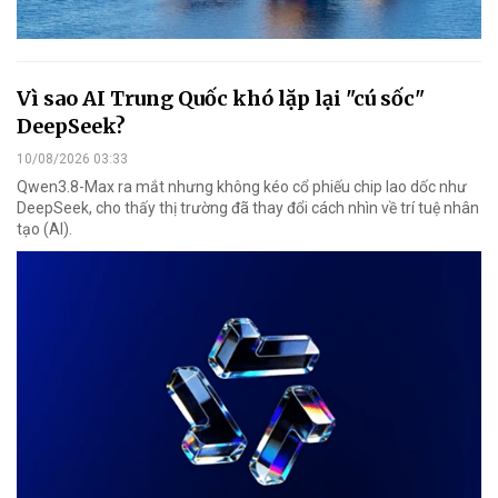
Vì sao AI Trung Quốc khó lặp lại "cú sốc"
DeepSeek?
10/08/2026 03:33
Qwen3.8-Max ra mắt nhưng không kéo cổ phiếu chip lao dốc như
DeepSeek, cho thấy thị trường đã thay đổi cách nhìn về trí tuệ nhân
tạo (AI).