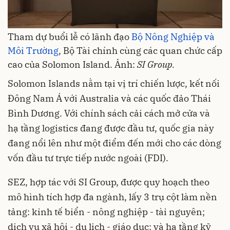
Tham dự buổi lễ có lãnh đạo
Bộ Nông Nghiệp và
Môi Trường
, Bộ Tài chính cùng các quan chức cấp
cao của Solomon Island. Ảnh:
SI Group.
Solomon Islands nằm tại vị trí chiến lược, kết nối
Đông Nam Á với Australia và các quốc đảo Thái
Bình Dương. Với chính sách cải cách mở cửa và
hạ tầng logistics đang được đầu tư, quốc gia này
đang nổi lên như một điểm đến mới cho các dòng
vốn đầu tư trực tiếp nước ngoài (FDI).
SEZ, hợp tác với SI Group, được quy hoạch theo
mô hình tích hợp đa ngành, lấy 3 trụ cột làm nền
tảng: kinh tế biển - nông nghiệp - tài nguyên;
dịch vụ xã hội - du lịch - giáo dục; và hạ tầng kỹ