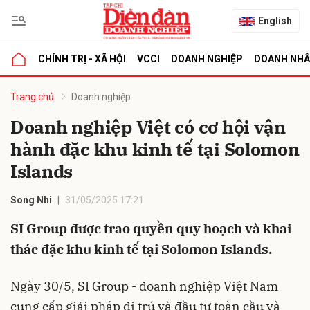
English
CHÍNH TRỊ - XÃ HỘI
VCCI
DOANH NGHIỆP
DOANH NH
bình luận
Trang chủ
Doanh nghiệp
Doanh nghiệp Việt có cơ hội vận
hành đặc khu kinh tế tại Solomon
Islands
Song Nhi
31/05/2025 17:21
SI Group được trao quyền quy hoạch và khai
Hủy
G
thác đặc khu kinh tế tại Solomon Islands.
Ngày 30/5, SI Group - doanh nghiệp Việt Nam
cung cấp giải pháp di trú và đầu tư toàn cầu và