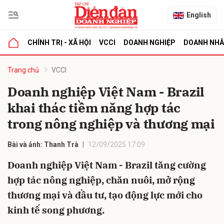
English
CHÍNH TRỊ - XÃ HỘI
VCCI
DOANH NGHIỆP
DOANH NH
bình luận
Trang chủ
VCCI
Doanh nghiệp Việt Nam - Brazil
khai thác tiềm năng hợp tác
trong nông nghiệp và thương mại
Bài và ảnh: Thanh Trà
12/09/2025 17:09
Doanh nghiệp Việt Nam - Brazil tăng cường
Hủy
G
hợp tác nông nghiệp, chăn nuôi, mở rộng
thương mại và đầu tư, tạo động lực mới cho
kinh tế song phương.