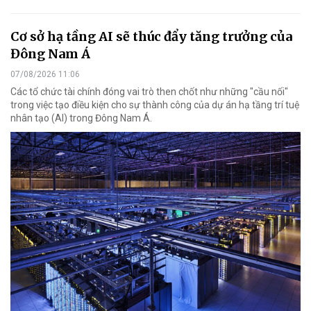
Cơ sở hạ tầng AI sẽ thúc đẩy tăng trưởng của
Đông Nam Á
07/08/2026 11:06
Các tổ chức tài chính đóng vai trò then chốt như những "cầu nối"
trong việc tạo điều kiện cho sự thành công của dự án hạ tầng trí tuệ
nhân tạo (AI) trong Đông Nam Á.