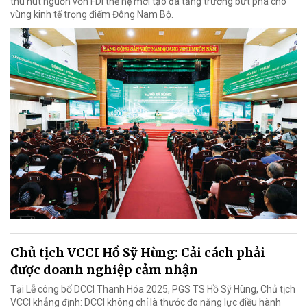
thu hút nguồn vốn FDI thế hệ mới tạo đà tăng trưởng bứt phá cho
vùng kinh tế trọng điểm Đông Nam Bộ.
Chủ tịch VCCI Hồ Sỹ Hùng: Cải cách phải
được doanh nghiệp cảm nhận
Tại Lễ công bố DCCI Thanh Hóa 2025, PGS TS Hồ Sỹ Hùng, Chủ tịch
VCCI khẳng định: DCCI không chỉ là thước đo năng lực điều hành