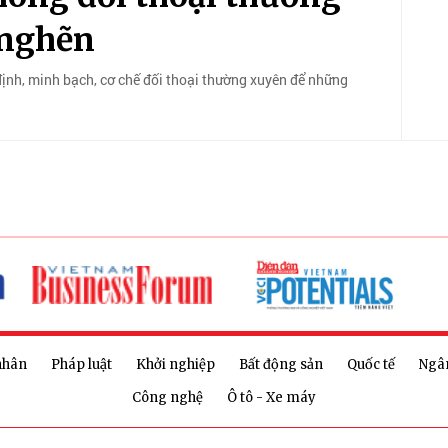
 nghẽn
ịnh, minh bạch, cơ chế đối thoại thường xuyên để những
nhân
Pháp luật
Khởi nghiệp
Bất động sản
Quốc tế
Ngâ
Công nghệ
Ô tô - Xe máy