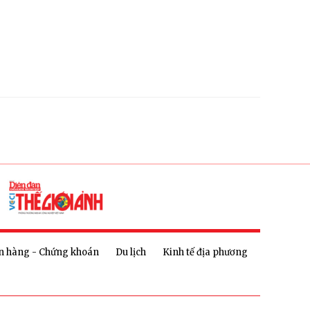
n hàng - Chứng khoán
Du lịch
Kinh tế địa phương