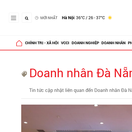
Hà Nội
36°C
/ 26 - 37°C
MỚI NHẤT
CHÍNH TRỊ - XÃ HỘI
VCCI
DOANH NGHIỆP
DOANH NHÂN
P
Doanh nhân Đà Nẵ
Tin tức cập nhật liên quan đến Doanh nhân Đà 