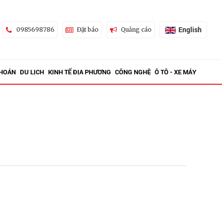
English
0985698786
Đặt báo
Quảng cáo
KHOÁN
DU LỊCH
KINH TẾ ĐỊA PHƯƠNG
CÔNG NGHỆ
Ô TÔ - XE MÁY