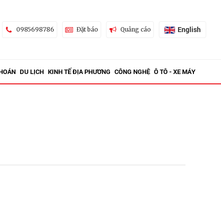
English
0985698786
Đặt báo
Quảng cáo
KHOÁN
DU LỊCH
KINH TẾ ĐỊA PHƯƠNG
CÔNG NGHỆ
Ô TÔ - XE MÁY