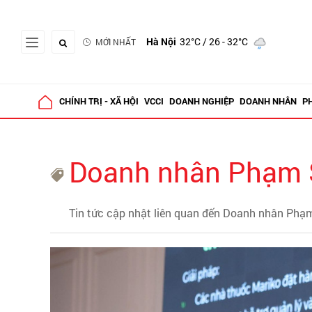
Hà Nội
32°C
/ 26 - 32°C
MỚI NHẤT
CHÍNH TRỊ - XÃ HỘI
VCCI
DOANH NGHIỆP
DOANH NHÂN
P
Doanh nhân Phạm 
Tin tức cập nhật liên quan đến Doanh nhân Phạ