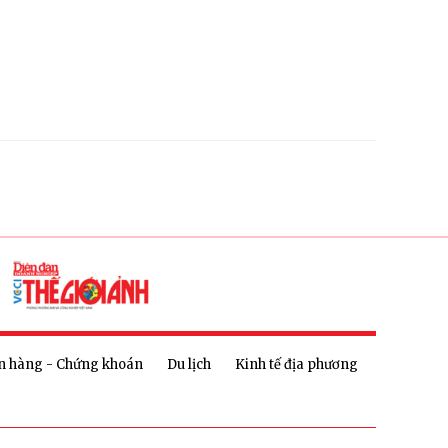
n hàng - Chứng khoán
Du lịch
Kinh tế địa phương