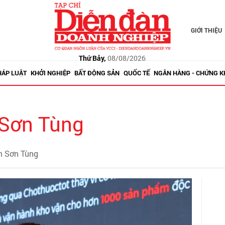
GIỚI THIỆU
Thứ Bảy,
08/08/2026
HÁP LUẬT
KHỞI NGHIỆP
BẤT ĐỘNG SẢN
QUỐC TẾ
NGÂN HÀNG - CHỨNG 
Sơn Tùng
m Sơn Tùng