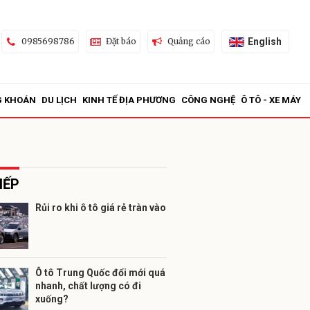
English
0985698786
Đặt báo
Quảng cáo
G KHOÁN
DU LỊCH
KINH TẾ ĐỊA PHƯƠNG
CÔNG NGHỆ
Ô TÔ - XE MÁY
IẾP
Rủi ro khi ô tô giá rẻ tràn vào
ửi
Ô tô Trung Quốc đổi mới quá
nhanh, chất lượng có đi
xuống?