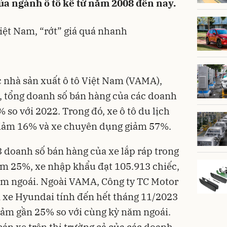
ủa ngành ô tô kể từ năm 2008 đến nay.
iệt Nam, “rớt” giá quá nhanh
c nhà sản xuất ô tô Việt Nam (VAMA),
, tổng doanh số bán hàng của các doanh
so với 2022. Trong đó, xe ô tô du lịch
giảm 16% và xe chuyên dụng giảm 57%.
 doanh số bán hàng của xe lắp ráp trong
ảm 25%, xe nhập khẩu đạt 105.913 chiếc,
ăm ngoái. Ngoài VAMA, Công ty TC Motor
n xe Hyundai tính đến hết tháng 11/2023
giảm gần 25% so với cùng kỳ năm ngoái.
án xe trên thị trường cả của các doanh