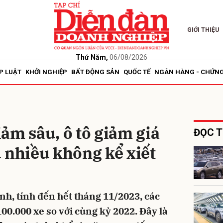
GIỚI THIỆU
bình luận
Thứ Năm,
06/08/2026
P LUẬT
KHỞI NGHIỆP
BẤT ĐỘNG SẢN
QUỐC TẾ
NGÂN HÀNG - CHỨN
ảm sâu, ô tô giảm giá
ĐỌC T
 nhiều không kể xiết
Hủy
G
h, tính đến hết tháng 11/2023, các
00.000 xe so với cùng kỳ 2022. Đây là