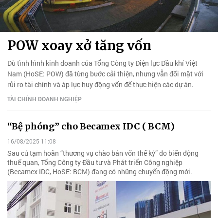
POW xoay xở tăng vốn
Dù tình hình kinh doanh của Tổng Công ty Điện lực Dầu khí Việt
Nam (HoSE: POW) đã từng bước cải thiện, nhưng vẫn đối mặt với
rủi ro tài chính và áp lực huy động vốn để thực hiện các dự án.
TÀI CHÍNH DOANH NGHIỆP
“Bệ phóng” cho Becamex IDC ( BCM)
16/08/2025 11:08
Sau cú tạm hoãn “thương vụ chào bán vốn thế kỷ” do biến động
thuế quan, Tổng Công ty Đầu tư và Phát triển Công nghiệp
(Becamex IDC, HoSE: BCM) đang có những chuyển động mới.