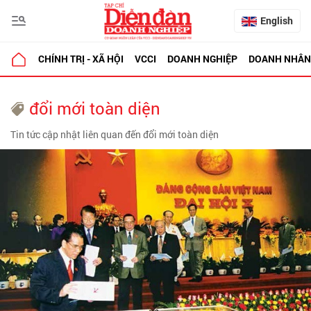
English
CHÍNH TRỊ - XÃ HỘI
VCCI
DOANH NGHIỆP
DOANH NHÂN
đổi mới toàn diện
Tin tức cập nhật liên quan đến đổi mới toàn diện