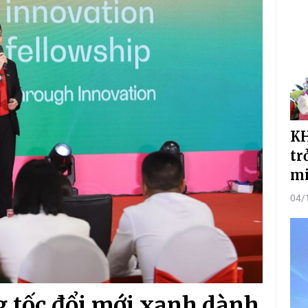
KH
tr
m
04/
g tốc đổi mới xanh dành