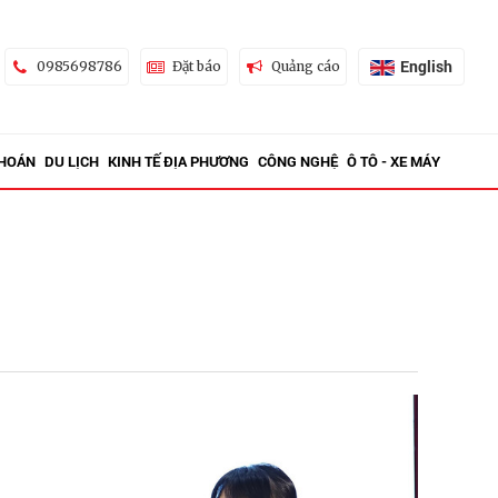
English
0985698786
Đặt báo
Quảng cáo
KHOÁN
DU LỊCH
KINH TẾ ĐỊA PHƯƠNG
CÔNG NGHỆ
Ô TÔ - XE MÁY