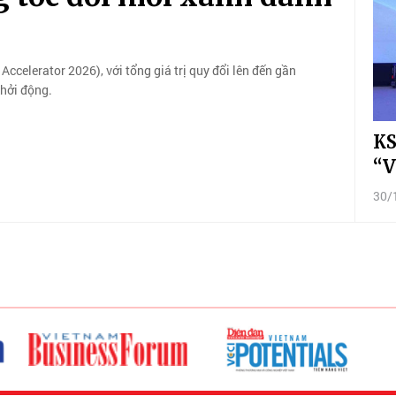
ccelerator 2026), với tổng giá trị quy đổi lên đến gần
khởi động.
KS
“V
30/