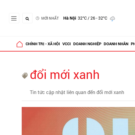
Hà Nội
32°C
/ 26 - 32°C
MỚI NHẤT
CHÍNH TRỊ - XÃ HỘI
VCCI
DOANH NGHIỆP
DOANH NHÂN
P
đổi mới xanh
Tin tức cập nhật liên quan đến đổi mới xanh