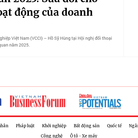
hoạt động của doanh
ghiệp Việt Nam (VCCI) – Hồ Sỹ Hùng tại Hội nghị đối thoại
i quan năm 2025.
nhân
Pháp luật
Khởi nghiệp
Bất động sản
Quốc tế
Ngâ
Công nghệ
Ô tô - Xe máy