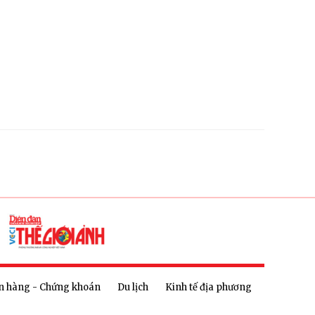
n hàng - Chứng khoán
Du lịch
Kinh tế địa phương