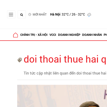
Hà Nội
32°C
/ 26 - 32°C
MỚI NHẤT
CHÍNH TRỊ - XÃ HỘI
VCCI
DOANH NGHIỆP
DOANH NHÂN
P
doi thoai thue hai 
Tin tức cập nhật liên quan đến doi thoai thue ha