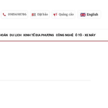
English
0985698786
Đặt báo
Quảng cáo
KHOÁN
DU LỊCH
KINH TẾ ĐỊA PHƯƠNG
CÔNG NGHỆ
Ô TÔ - XE MÁY