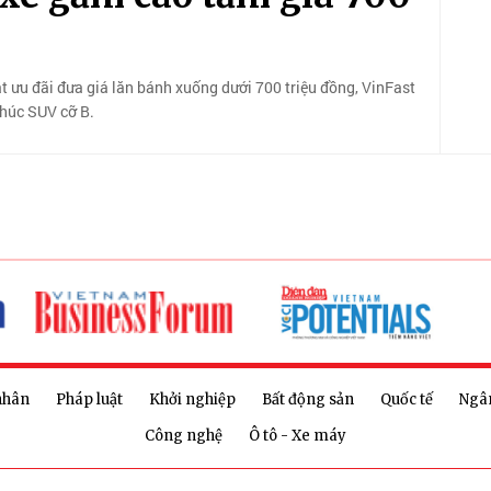
 ưu đãi đưa giá lăn bánh xuống dưới 700 triệu đồng, VinFast
khúc SUV cỡ B.
nhân
Pháp luật
Khởi nghiệp
Bất động sản
Quốc tế
Ngâ
Công nghệ
Ô tô - Xe máy