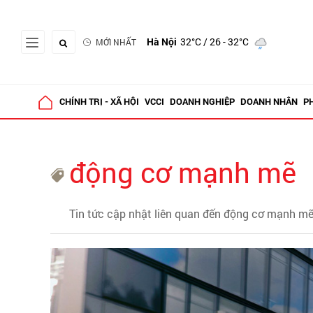
Hà Nội
32°C
/ 26 - 32°C
MỚI NHẤT
CHÍNH TRỊ - XÃ HỘI
VCCI
DOANH NGHIỆP
DOANH NHÂN
P
động cơ mạnh mẽ
Tin tức cập nhật liên quan đến động cơ mạnh m