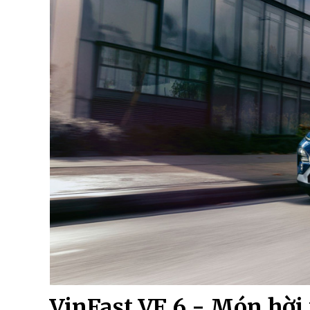
VinFast VF 6 - Món hời