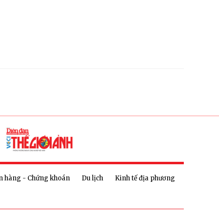
n hàng - Chứng khoán
Du lịch
Kinh tế địa phương