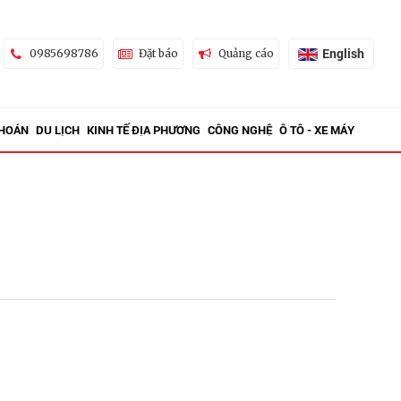
English
0985698786
Đặt báo
Quảng cáo
KHOÁN
DU LỊCH
KINH TẾ ĐỊA PHƯƠNG
CÔNG NGHỆ
Ô TÔ - XE MÁY