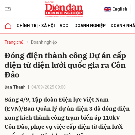
English
CHÍNH TRỊ - XÃ HỘI
VCCI
DOANH NGHIỆP
DOANH NH
bình luận
Trang chủ
Doanh nghiệp
Đóng điện thành công Dự án cấp
điện từ điện lưới quốc gia ra Côn
Đảo
Đan Thanh
04/09/2025 09:00
Sáng 4/9, Tập đoàn Điện lực Việt Nam
Hủy
G
(EVN)/Ban Quản lý dự án điện 3 đã đóng điện
xung kích thành công trạm biến áp 110kV
Côn Đảo, phục vụ việc cấp điện từ điện lưới