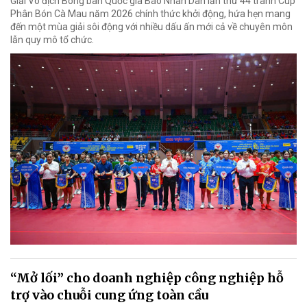
Giải Vô địch Bóng bàn Quốc gia Báo Nhân Dân lần thứ 44 tranh Cúp
Phân Bón Cà Mau năm 2026 chính thức khởi động, hứa hẹn mang
đến một mùa giải sôi động với nhiều dấu ấn mới cả về chuyên môn
lẫn quy mô tổ chức.
“Mở lối” cho doanh nghiệp công nghiệp hỗ
trợ vào chuỗi cung ứng toàn cầu