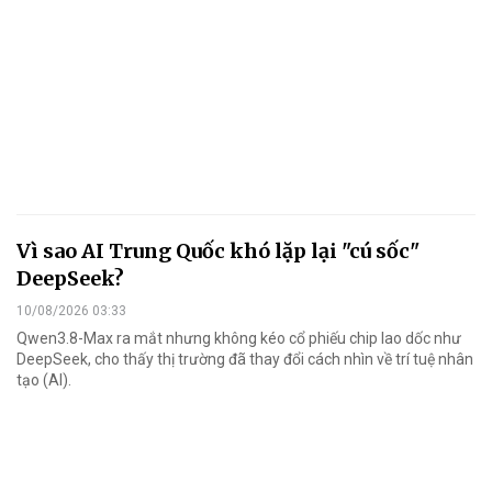
Vì sao AI Trung Quốc khó lặp lại "cú sốc"
DeepSeek?
10/08/2026 03:33
Qwen3.8-Max ra mắt nhưng không kéo cổ phiếu chip lao dốc như
DeepSeek, cho thấy thị trường đã thay đổi cách nhìn về trí tuệ nhân
tạo (AI).