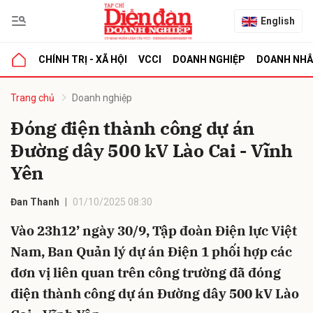
English
CHÍNH TRỊ - XÃ HỘI
VCCI
DOANH NGHIỆP
DOANH NH
bình luận
Trang chủ
Doanh nghiệp
Đóng điện thành công dự án
Đường dây 500 kV Lào Cai - Vĩnh
Yên
Đan Thanh
01/10/2025 08:30
Vào 23h12’ ngày 30/9, Tập đoàn Điện lực Việt
Hủy
G
Nam, Ban Quản lý dự án Điện 1 phối hợp các
đơn vị liên quan trên công trường đã đóng
điện thành công dự án Đường dây 500 kV Lào