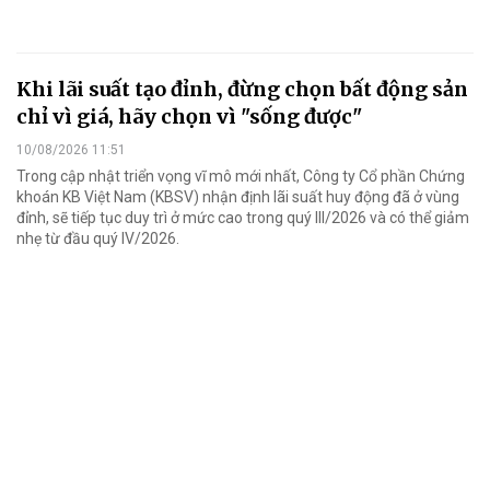
Khi lãi suất tạo đỉnh, đừng chọn bất động sản
chỉ vì giá, hãy chọn vì "sống được"
10/08/2026 11:51
Trong cập nhật triển vọng vĩ mô mới nhất, Công ty Cổ phần Chứng
khoán KB Việt Nam (KBSV) nhận định lãi suất huy động đã ở vùng
đỉnh, sẽ tiếp tục duy trì ở mức cao trong quý III/2026 và có thể giảm
nhẹ từ đầu quý IV/2026.