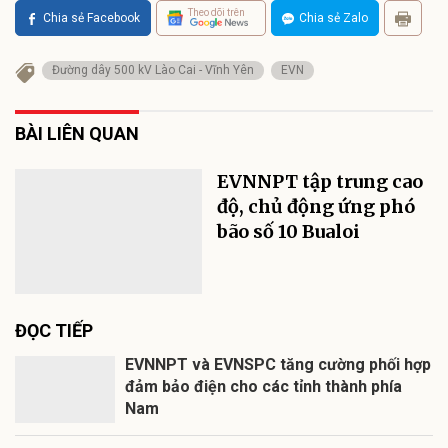
Theo dõi trên
Chia sẻ Facebook
Chia sẻ Zalo
Đường dây 500 kV Lào Cai - Vĩnh Yên
EVN
BÀI LIÊN QUAN
EVNNPT tập trung cao
độ, chủ động ứng phó
bão số 10 Bualoi
ĐỌC TIẾP
EVNNPT và EVNSPC tăng cường phối hợp
đảm bảo điện cho các tỉnh thành phía
Nam