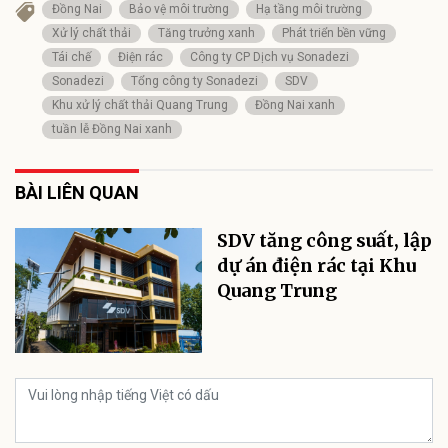
Đồng Nai
Bảo vệ môi trường
Hạ tầng môi trường
Xử lý chất thải
Tăng trưởng xanh
Phát triển bền vững
Tái chế
Điện rác
Công ty CP Dịch vụ Sonadezi
Sonadezi
Tổng công ty Sonadezi
SDV
Khu xử lý chất thải Quang Trung
Đồng Nai xanh
tuần lễ Đồng Nai xanh
BÀI LIÊN QUAN
SDV tăng công suất, lập
dự án điện rác tại Khu
Quang Trung