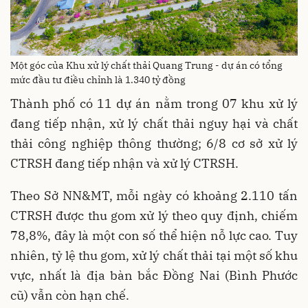
Một góc của Khu xử lý chất thải Quang Trung - dự án có tổng
mức đầu tư điều chỉnh là 1.340 tỷ đồng
Thành phố có 11 dự án nằm trong 07 khu xử lý
đang tiếp nhận, xử lý chất thải nguy hại và chất
thải công nghiệp thông thường; 6/8 cơ sở xử lý
CTRSH đang tiếp nhận và xử lý CTRSH.
Theo Sở NN&MT, mỗi ngày có khoảng 2.110 tấn
CTRSH được thu gom xử lý theo quy định, chiếm
78,8%, đây là một con số thể hiện nỗ lực cao. Tuy
nhiên, tỷ lệ thu gom, xử lý chất thải tại một số khu
vực, nhất là địa bàn bắc Đồng Nai (Bình Phước
cũ) vẫn còn hạn chế.