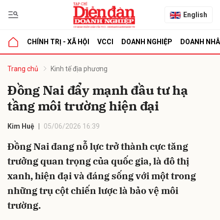
English
CHÍNH TRỊ - XÃ HỘI
VCCI
DOANH NGHIỆP
DOANH NH
bình luận
Trang chủ
Kinh tế địa phương
Đồng Nai đẩy mạnh đầu tư hạ
tầng môi trường hiện đại
Kim Huệ
05/06/2026 16:39
Đồng Nai đang nỗ lực trở thành cực tăng
trưởng quan trọng của quốc gia, là đô thị
Hủy
G
xanh, hiện đại và đáng sống với một trong
những trụ cột chiến lược là bảo vệ môi
trường.