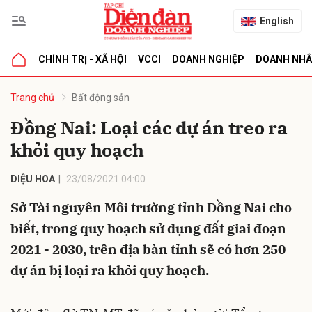
English
CHÍNH TRỊ - XÃ HỘI
VCCI
DOANH NGHIỆP
DOANH NH
bình luận
Trang chủ
Bất động sản
Đồng Nai: Loại các dự án treo ra
khỏi quy hoạch
DIỆU HOA
23/08/2021 04:00
Sở Tài nguyên Môi trường tỉnh Đồng Nai cho
biết, trong quy hoạch sử dụng đất giai đoạn
Hủy
G
2021 - 2030, trên địa bàn tỉnh sẽ có hơn 250
dự án bị loại ra khỏi quy hoạch.