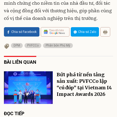
minh chứng cho niềm tin của nhà đầu tư, đối tác
và cộng đồng đối với thương hiệu, góp phần củng
cố vị thế của doanh nghiệp trên thị trường.
Theo dõi trên
Chia sẻ Facebook
Chia sẻ Zalo
DPM
PVFCCo
Phân bón Phú Mỹ
BÀI LIÊN QUAN
Bứt phá từ nền tảng
sản xuất: PVFCCo lập
“cú đúp” tại Vietnam I4
Impact Awards 2026
ĐỌC TIẾP