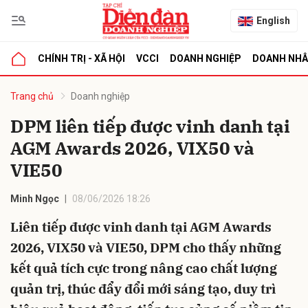
English
CHÍNH TRỊ - XÃ HỘI
VCCI
DOANH NGHIỆP
DOANH NH
bình luận
Trang chủ
Doanh nghiệp
DPM liên tiếp được vinh danh tại
AGM Awards 2026, VIX50 và
VIE50
Minh Ngọc
08/06/2026 18:26
Liên tiếp được vinh danh tại AGM Awards
Hủy
G
2026, VIX50 và VIE50, DPM cho thấy những
kết quả tích cực trong nâng cao chất lượng
quản trị, thúc đẩy đổi mới sáng tạo, duy trì