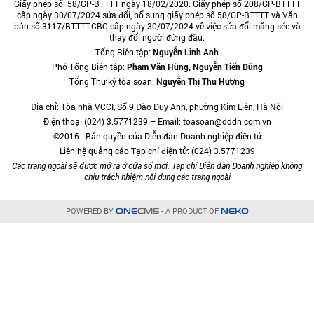
Giấy phép số: 58/GP-BTTTT ngày 18/02/2020. Giấy phép số 208/GP-BTTTT
cấp ngày 30/07/2024 sửa đổi, bổ sung giấy phép số 58/GP-BTTTT và Văn
bản số 3117/BTTTT-CBC cấp ngày 30/07/2024 về việc sửa đổi măng séc và
thay đổi người đứng đầu.
Tổng Biên tập:
Nguyễn Linh Anh
Phó Tổng Biên tập:
Phạm Văn Hùng, Nguyễn Tiến Dũng
Tổng Thư ký tòa soạn:
Nguyễn Thị Thu Hương
Địa chỉ: Tòa nhà VCCI, Số 9 Đào Duy Anh, phường Kim Liên, Hà Nội
Điện thoại (024) 3.5771239 – Email: toasoan@dddn.com.vn
©2016 - Bản quyền của Diễn đàn Doanh nghiệp điện tử
Liên hệ quảng cáo Tạp chí điện tử: (024) 3.5771239
Các trang ngoài sẽ được mở ra ở cửa sổ mới. Tạp chí Diễn đàn Doanh nghiệp không
chịu trách nhiệm nội dung các trang ngoài
POWERED BY
- A PRODUCT OF
ONE
CMS
NEKO