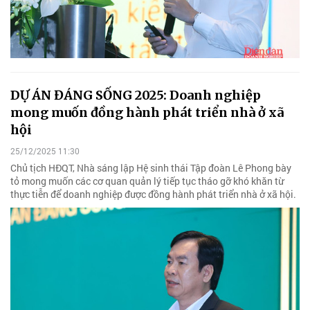
DỰ ÁN ĐÁNG SỐNG 2025: Doanh nghiệp
mong muốn đồng hành phát triển nhà ở xã
hội
25/12/2025 11:30
Chủ tịch HĐQT, Nhà sáng lập Hệ sinh thái Tập đoàn Lê Phong bày
tỏ mong muốn các cơ quan quản lý tiếp tục tháo gỡ khó khăn từ
thực tiễn để doanh nghiệp được đồng hành phát triển nhà ở xã hội.