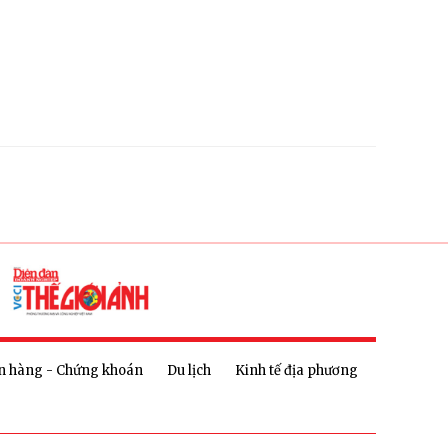
n hàng - Chứng khoán
Du lịch
Kinh tế địa phương