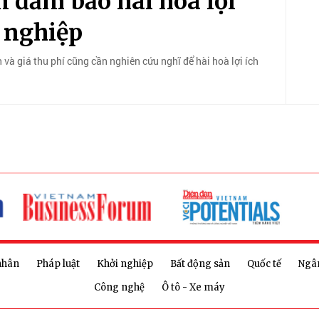
 đảm bảo hài hoà lợi
 nghiệp
nh và giá thu phí cũng cần nghiên cứu nghĩ để hài hoà lợi ích
nhân
Pháp luật
Khởi nghiệp
Bất động sản
Quốc tế
Ngâ
Công nghệ
Ô tô - Xe máy