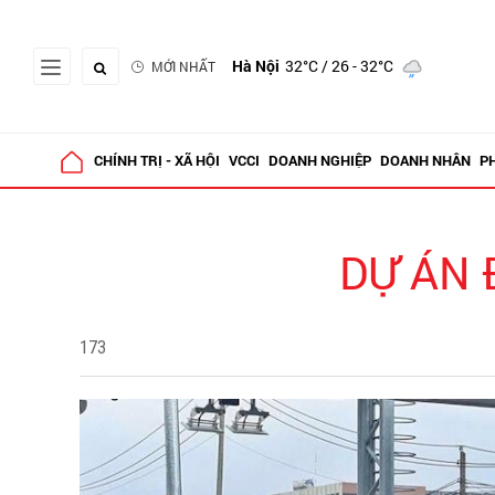
Hà Nội
32°C
/ 26 - 32°C
MỚI NHẤT
CHÍNH TRỊ - XÃ HỘI
VCCI
DOANH NGHIỆP
DOANH NHÂN
P
DỰ ÁN 
173