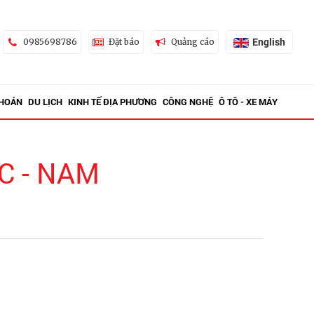
English
0985698786
Đặt báo
Quảng cáo
KHOÁN
DU LỊCH
KINH TẾ ĐỊA PHƯƠNG
CÔNG NGHỆ
Ô TÔ - XE MÁY
C - NAM