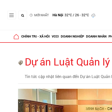
Hà Nội
32°C
/ 26 - 32°C
MỚI NHẤT
CHÍNH TRỊ - XÃ HỘI
VCCI
DOANH NGHIỆP
DOANH NHÂN
P
Dự án Luật Quản lý
Tin tức cập nhật liên quan đến Dự án Luật Quản 