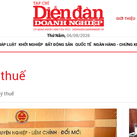
GIỚI THIỆU
Thứ Năm,
06/08/2026
HÁP LUẬT
KHỞI NGHIỆP
BẤT ĐỘNG SẢN
QUỐC TẾ
NGÂN HÀNG - CHỨNG 
 thuế
lý thuế