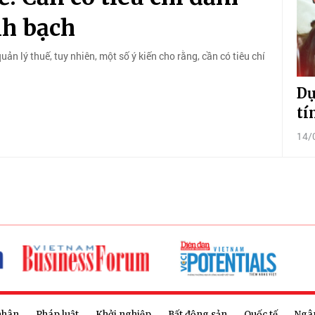
nh bạch
n lý thuế, tuy nhiên, một số ý kiến cho rằng, cần có tiêu chí
Dự
tí
14/
nhân
Pháp luật
Khởi nghiệp
Bất động sản
Quốc tế
Ngâ