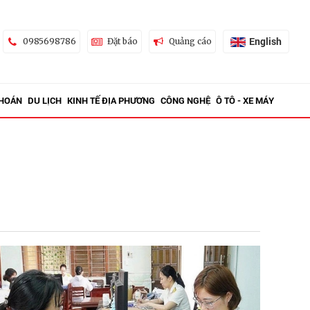
English
0985698786
Đặt báo
Quảng cáo
KHOÁN
DU LỊCH
KINH TẾ ĐỊA PHƯƠNG
CÔNG NGHỆ
Ô TÔ - XE MÁY