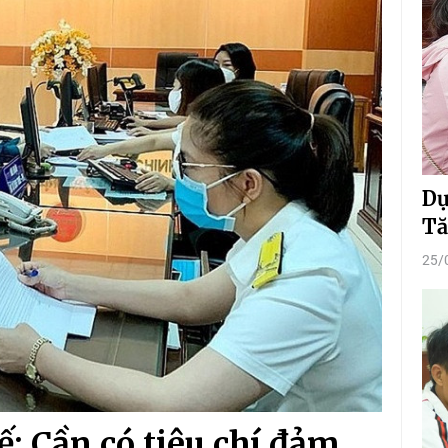
Dự
Tă
25/
: Cần có tiêu chí đảm