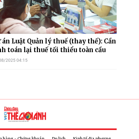
 án Luật Quản lý thuế (thay thế): Cần
nh toán lại thuế tối thiểu toàn cầu
08/2025 04:15
n hàng - Chứng khoán
Du lịch
Kinh tế địa phương