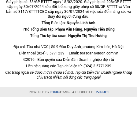
Giấy phép số: 58/GP-BTTTT ngày 18/02/2020. Giấy phép số 208/GP-BTTTT
cấp ngày 30/07/2024 sửa đổi, bổ sung giấy phép số 58/GP-BTTTT và Văn
bản số 3117/BTTTT-CBC cấp ngày 30/07/2024 về việc sửa đổi măng séc và
thay đổi người đứng đầu.
Tổng Biên tập:
Nguyễn Linh Anh
Phó Tổng Biên tập:
Phạm Văn Hùng, Nguyễn Tiến Dũng
Tổng Thư ký tòa soạn:
Nguyễn Thị Thu Hương
Địa chỉ: Tòa nhà VCCI, Số 9 Đào Duy Anh, phường Kim Liên, Hà Nội
Điện thoại (024) 3.5771239 – Email: toasoan@dddn.com.vn
©2016 - Bản quyền của Diễn đàn Doanh nghiệp điện tử
Liên hệ quảng cáo Tạp chí điện tử: (024) 3.5771239
Các trang ngoài sẽ được mở ra ở cửa sổ mới. Tạp chí Diễn đàn Doanh nghiệp không
chịu trách nhiệm nội dung các trang ngoài
POWERED BY
- A PRODUCT OF
ONE
CMS
NEKO