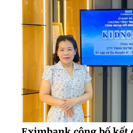
Eximbank công bố kết q