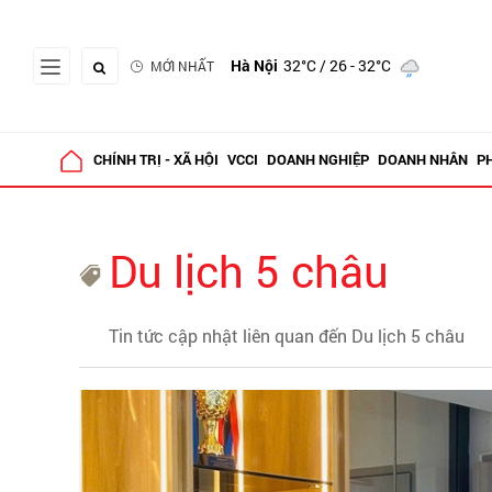
Hà Nội
32°C
/ 26 - 32°C
MỚI NHẤT
CHÍNH TRỊ - XÃ HỘI
VCCI
DOANH NGHIỆP
DOANH NHÂN
P
Du lịch 5 châu
Tin tức cập nhật liên quan đến Du lịch 5 châu