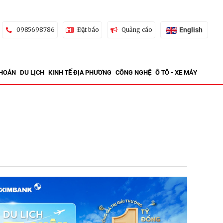
English
0985698786
Đặt báo
Quảng cáo
KHOÁN
DU LỊCH
KINH TẾ ĐỊA PHƯƠNG
CÔNG NGHỆ
Ô TÔ - XE MÁY