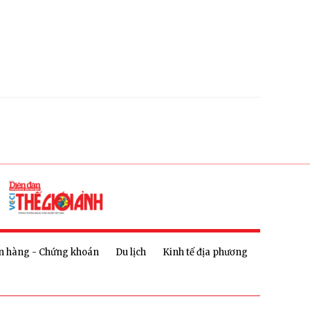
n hàng - Chứng khoán
Du lịch
Kinh tế địa phương