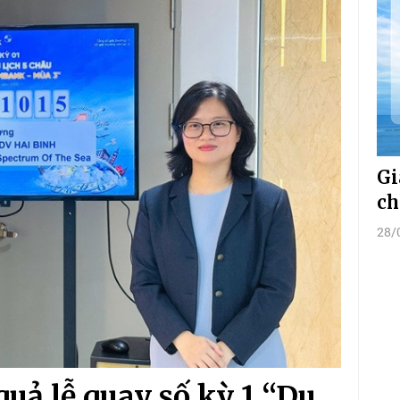
Gi
ch
28/
uả lễ quay số kỳ 1 “Du