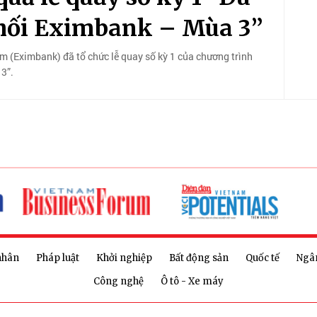
 hối Eximbank – Mùa 3”
(Eximbank) đã tổ chức lễ quay số kỳ 1 của chương trình
3”.
nhân
Pháp luật
Khởi nghiệp
Bất động sản
Quốc tế
Ngâ
Công nghệ
Ô tô - Xe máy