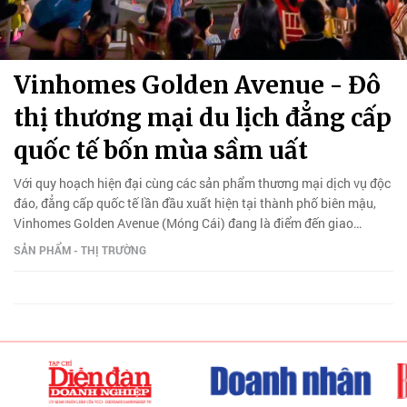
Vinhomes Golden Avenue - Đô
thị thương mại du lịch đẳng cấp
quốc tế bốn mùa sầm uất
Với quy hoạch hiện đại cùng các sản phẩm thương mại dịch vụ độc
đáo, đẳng cấp quốc tế lần đầu xuất hiện tại thành phố biên mậu,
Vinhomes Golden Avenue (Móng Cái) đang là điểm đến giao
thương, du lịch, giải trí hấp dẫn hàng đầu có khả năng đón trọn và
SẢN PHẨM - THỊ TRƯỜNG
giữ chân hàng triệu du khách trong và ngoài nước, mở ra cơ hội
kinh doanh “vàng mười” cho giới đầu tư.