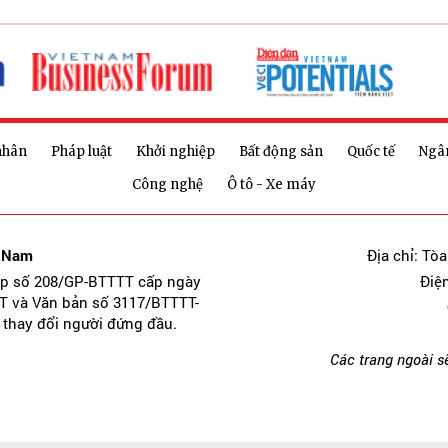
nhân
Pháp luật
Khởi nghiệp
Bất động sản
Quốc tế
Ngâ
Công nghệ
Ô tô - Xe máy
t Nam
Địa chỉ: Tò
ép số 208/GP-BTTTT cấp ngày
Điệ
T và Văn bản số 3117/BTTTT-
 thay đổi người đứng đầu.
Các trang ngoài s