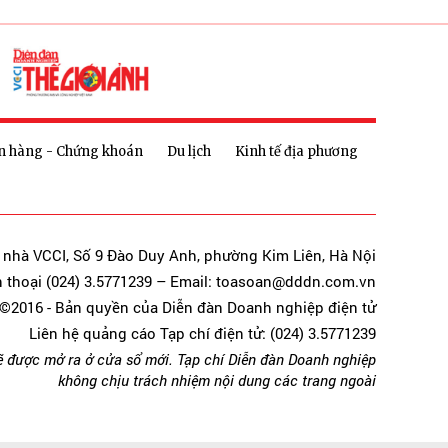
n hàng - Chứng khoán
Du lịch
Kinh tế địa phương
a nhà VCCI, Số 9 Đào Duy Anh, phường Kim Liên, Hà Nội
n thoại (024) 3.5771239 – Email: toasoan@dddn.com.vn
©2016 - Bản quyền của Diễn đàn Doanh nghiệp điện tử
Liên hệ quảng cáo Tạp chí điện tử: (024) 3.5771239
ẽ được mở ra ở cửa sổ mới. Tạp chí Diễn đàn Doanh nghiệp
không chịu trách nhiệm nội dung các trang ngoài