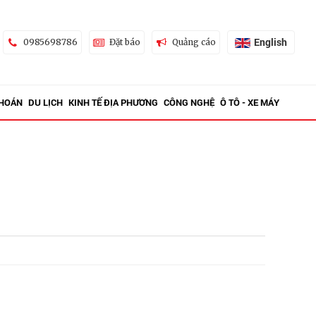
English
0985698786
Đặt báo
Quảng cáo
KHOÁN
DU LỊCH
KINH TẾ ĐỊA PHƯƠNG
CÔNG NGHỆ
Ô TÔ - XE MÁY