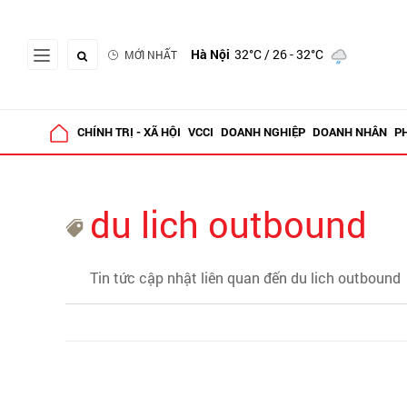
Hà Nội
32°C
/ 26 - 32°C
MỚI NHẤT
CHÍNH TRỊ - XÃ HỘI
VCCI
DOANH NGHIỆP
DOANH NHÂN
P
du lich outbound
Tin tức cập nhật liên quan đến du lich outbound