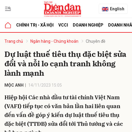
English
CHÍNH TRỊ - XÃ HỘI
VCCI
DOANH NGHIỆP
DOANH NH
bình luận
Trang chủ
Ngân hàng - Chứng khoán
Chuyên đề
Dự luật thuế tiêu thụ đặc biệt sửa
đổi và nỗi lo cạnh tranh không
lành mạnh
MỘC ANH
14/11/2023 15:05
Hiệp hội Các nhà đầu tư tài chính Việt Nam
Hủy
G
(VAFI) tiếp tục có văn bản lần hai liên quan
đến vấn đề góp ý kiến dự luật thuế tiêu thụ
đặc biệt (TTĐB) sửa đổi tới Thủ tướng và các