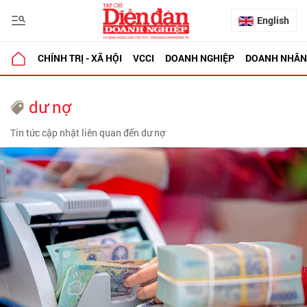
English
CHÍNH TRỊ - XÃ HỘI
VCCI
DOANH NGHIỆP
DOANH NHÂN
dư nợ
Tin tức cập nhật liên quan đến dư nợ