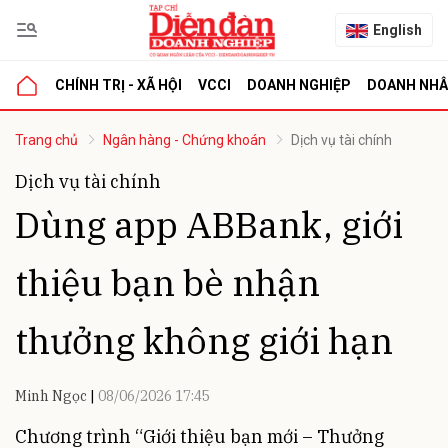
English
CHÍNH TRỊ - XÃ HỘI
VCCI
DOANH NGHIỆP
DOANH NH
bình luận
Trang chủ
Ngân hàng - Chứng khoán
Dịch vụ tài chính
Dịch vụ tài chính
Dùng app ABBank, giới
thiệu bạn bè nhận
thưởng không giới hạn
Hủy
G
Minh Ngọc
08/06/2026 17:45
Chương trình “Giới thiệu bạn mới – Thưởng