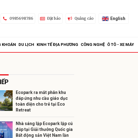
English
0985698786
Đặt báo
Quảng cáo
G KHOÁN
DU LỊCH
KINH TẾ ĐỊA PHƯƠNG
CÔNG NGHỆ
Ô TÔ - XE MÁY
IẾP
Ecopark ra mắt phân khu
đáp ứng nhu cầu giáo dục
ửi
toàn diện cho trẻ tại Eco
Retreat
Nhà sáng lập Ecopark lập cú
đúp tại Giải thưởng Quốc gia
Bất động sản Việt Nam lần