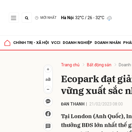
Hà Nội
32°C
/ 26 - 32°C
MỚI NHẤT
Gửi 
CHÍNH TRỊ - XÃ HỘI
VCCI
DOANH NGHIỆP
DOANH NHÂN
PHÁ
Trang chủ
Bất động sản
Doanh 
Ecopark đạt giả
vững xuất sắc 
ĐAN THANH
21/02/2023 08:00
Tại London (Anh Quốc), In
thưởng BĐS lớn nhất thế g