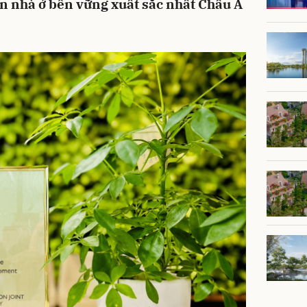
ển nhà ở bền vững xuất sắc nhất Châu Á