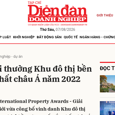
GIỚI THIỆU
bình luận
Thứ Sáu,
07/08/2026
P LUẬT
KHỞI NGHIỆP
BẤT ĐỘNG SẢN
QUỐC TẾ
NGÂN HÀNG - CHỨN
nghiệp - dự án
i thưởng Khu đô thị bền
ĐỌC T
nhất châu Á năm 2022
Hủy
G
ternational Property Awards - Giải
iới vừa công bố vinh danh Khu đô thị