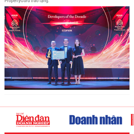
PropertyGuru trao tặng.