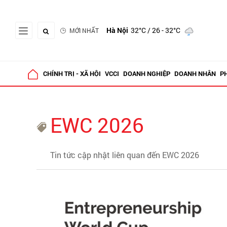
Hà Nội
32°C
/ 26 - 32°C
MỚI NHẤT
CHÍNH TRỊ - XÃ HỘI
VCCI
DOANH NGHIỆP
DOANH NHÂN
P
EWC 2026
Tin tức cập nhật liên quan đến EWC 2026