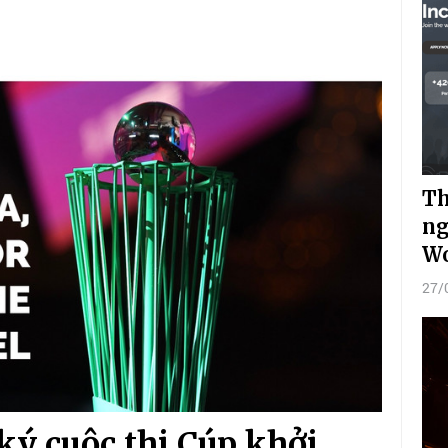
Th
ng
Wo
27/
ký cuộc thi Cúp khởi