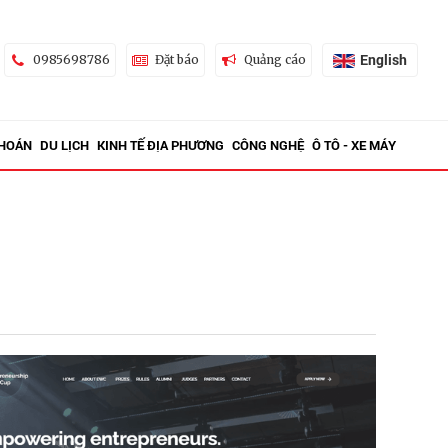
English
0985698786
Đặt báo
Quảng cáo
KHOÁN
DU LỊCH
KINH TẾ ĐỊA PHƯƠNG
CÔNG NGHỆ
Ô TÔ - XE MÁY