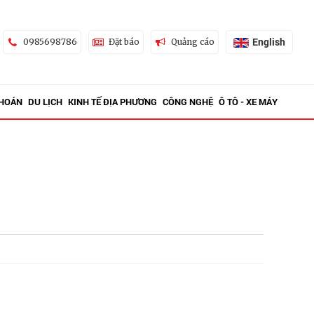
English
0985698786
Đặt báo
Quảng cáo
KHOÁN
DU LỊCH
KINH TẾ ĐỊA PHƯƠNG
CÔNG NGHỆ
Ô TÔ - XE MÁY