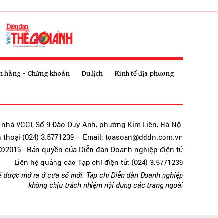
n hàng - Chứng khoán
Du lịch
Kinh tế địa phương
a nhà VCCI, Số 9 Đào Duy Anh, phường Kim Liên, Hà Nội
n thoại (024) 3.5771239 – Email: toasoan@dddn.com.vn
©2016 - Bản quyền của Diễn đàn Doanh nghiệp điện tử
Liên hệ quảng cáo Tạp chí điện tử: (024) 3.5771239
ẽ được mở ra ở cửa sổ mới. Tạp chí Diễn đàn Doanh nghiệp
không chịu trách nhiệm nội dung các trang ngoài