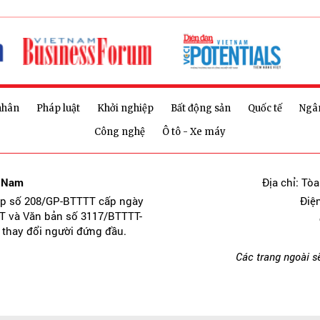
nhân
Pháp luật
Khởi nghiệp
Bất động sản
Quốc tế
Ngâ
Công nghệ
Ô tô - Xe máy
t Nam
Địa chỉ: Tò
ép số 208/GP-BTTTT cấp ngày
Điệ
T và Văn bản số 3117/BTTTT-
 thay đổi người đứng đầu.
Các trang ngoài s