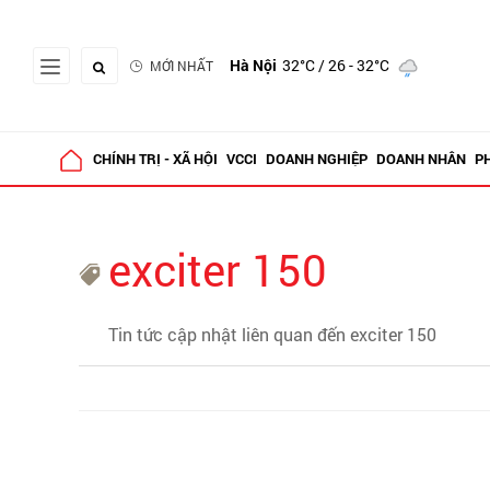
Hà Nội
32°C
/ 26 - 32°C
MỚI NHẤT
CHÍNH TRỊ - XÃ HỘI
VCCI
DOANH NGHIỆP
DOANH NHÂN
P
exciter 150
Tin tức cập nhật liên quan đến exciter 150