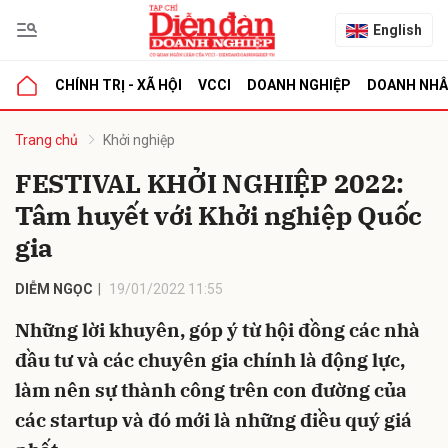
English
CHÍNH TRỊ - XÃ HỘI
VCCI
DOANH NGHIỆP
DOANH NH
bình luận
Trang chủ
Khởi nghiệp
FESTIVAL KHỞI NGHIỆP 2022:
Tâm huyết với Khởi nghiệp Quốc
gia
DIỄM NGỌC
19/01/2022 11:55
Những lời khuyên, góp ý từ hội đồng các nhà
Hủy
G
đầu tư và các chuyên gia chính là động lực,
làm nên sự thành công trên con đường của
các startup và đó mới là những điều quý giá