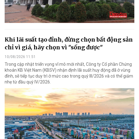
Khi lãi suất tạo đỉnh, đừng chọn bất động sản
chỉ vì giá, hãy chọn vì "sống được"
10/08/2026 11:51
Trong cập nhật triển vọng vĩ mô mới nhất, Công ty Cổ phần Chứng
khoán KB Việt Nam (KBSV) nhận định lãi suất huy động đã ở vùng
đỉnh, sẽ tiếp tục duy trì ở mức cao trong quý III/2026 và có thể giảm
nhẹ từ đầu quý IV/2026.