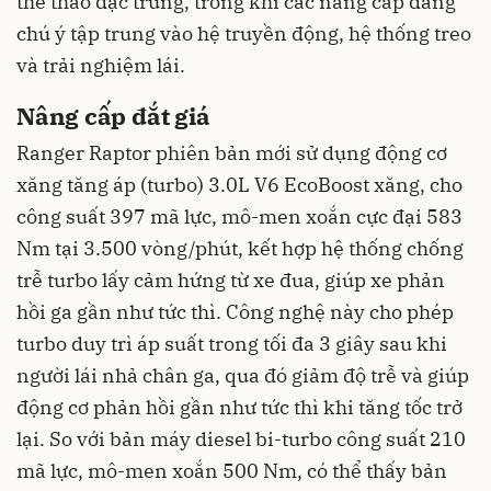
thể thao đặc trưng, trong khi các nâng cấp đáng
chú ý tập trung vào hệ truyền động, hệ thống treo
và trải nghiệm lái.
Nâng cấp đắt giá
Ranger Raptor phiên bản mới sử dụng động cơ
xăng tăng áp (turbo) 3.0L V6 EcoBoost xăng, cho
công suất 397 mã lực, mô-men xoắn cực đại 583
Nm tại 3.500 vòng/phút, kết hợp hệ thống chống
trễ turbo lấy cảm hứng từ xe đua, giúp xe phản
hồi ga gần như tức thì. Công nghệ này cho phép
turbo duy trì áp suất trong tối đa 3 giây sau khi
người lái nhả chân ga, qua đó giảm độ trễ và giúp
động cơ phản hồi gần như tức thì khi tăng tốc trở
lại. So với bản máy diesel bi-turbo công suất 210
mã lực, mô-men xoắn 500 Nm, có thể thấy bản