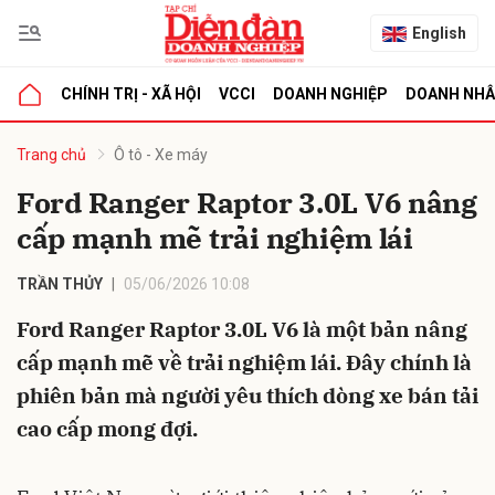
English
CHÍNH TRỊ - XÃ HỘI
VCCI
DOANH NGHIỆP
DOANH NH
bình luận
Trang chủ
Ô tô - Xe máy
Ford Ranger Raptor 3.0L V6 nâng
cấp mạnh mẽ trải nghiệm lái
TRẦN THỦY
05/06/2026 10:08
Ford Ranger Raptor 3.0L V6 là một bản nâng
cấp mạnh mẽ về trải nghiệm lái. Đây chính là
Hủy
G
phiên bản mà người yêu thích dòng xe bán tải
cao cấp mong đợi.