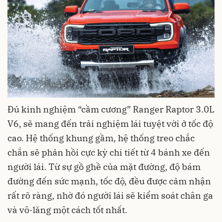
Đủ kinh nghiệm “cầm cương” Ranger Raptor 3.0L
V6, sẽ mang đến trải nghiệm lái tuyệt vời ở tốc độ
cao. Hệ thống khung gầm, hệ thống treo chắc
chắn sẽ phản hồi cực kỳ chi tiết từ 4 bánh xe đến
người lái. Từ sự gồ ghề của mặt đường, độ bám
đường đến sức mạnh, tốc độ, đều được cảm nhận
rất rõ ràng, nhờ đó người lái sẽ kiểm soát chân ga
và vô-lăng một cách tốt nhất.