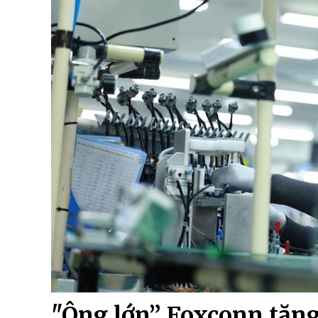
"Ông lớn” Foxconn tăng