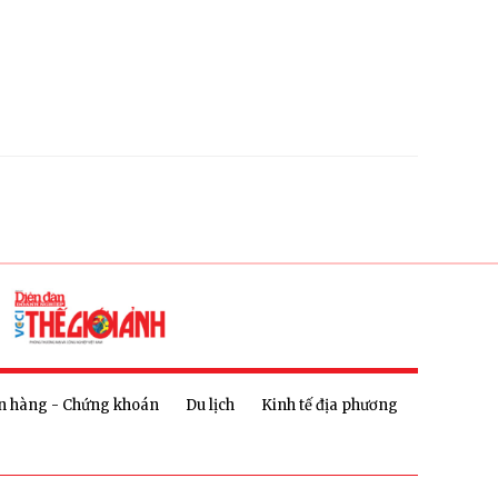
n hàng - Chứng khoán
Du lịch
Kinh tế địa phương