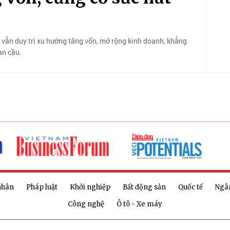
DI vẫn duy trì xu hướng tăng vốn, mở rộng kinh doanh, khẳng
àn cầu.
nhân
Pháp luật
Khởi nghiệp
Bất động sản
Quốc tế
Ngâ
Công nghệ
Ô tô - Xe máy