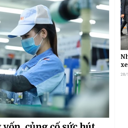
Nh
xe
28/
 vốn, củng cố sức hút