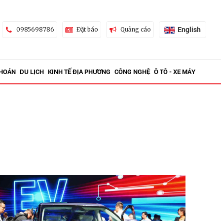
English
0985698786
Đặt báo
Quảng cáo
KHOÁN
DU LỊCH
KINH TẾ ĐỊA PHƯƠNG
CÔNG NGHỆ
Ô TÔ - XE MÁY