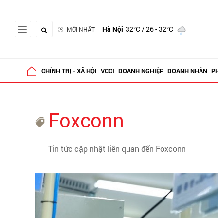
Hà Nội
32°C
/ 26 - 32°C
MỚI NHẤT
CHÍNH TRỊ - XÃ HỘI
VCCI
DOANH NGHIỆP
DOANH NHÂN
P
Foxconn
Tin tức cập nhật liên quan đến Foxconn