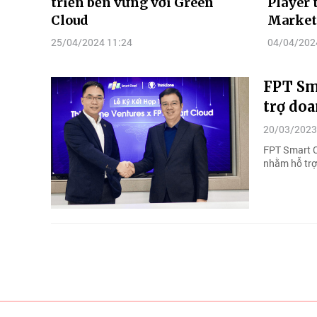
triển bền vững với Green
Player 
Cloud
Market
25/04/2024 11:24
04/04/202
FPT Sm
trợ do
20/03/2023
FPT Smart C
nhằm hỗ trợ