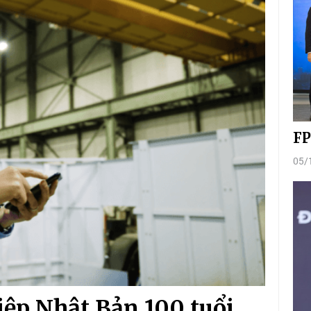
FP
05/
iệp Nhật Bản 100 tuổi