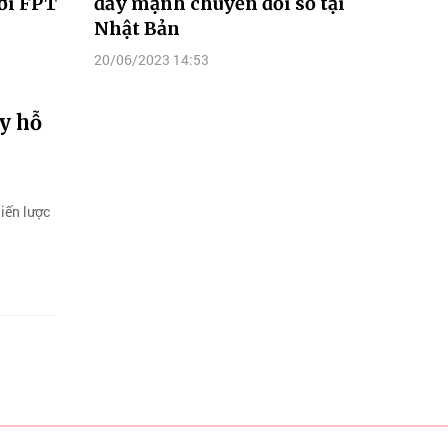
với FPT
đẩy mạnh chuyển đổi số tại
Nhật Bản
20/06/2023 14:53
y hỗ
iến lược