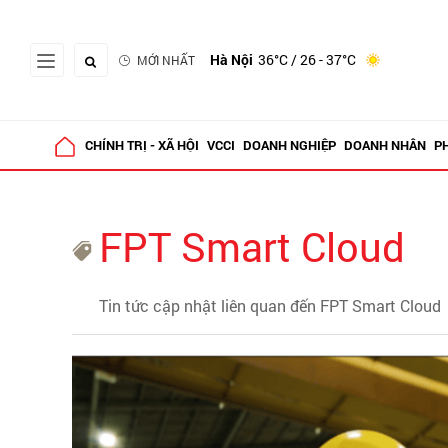
Hà Nội
36°C
/ 26 - 37°C
MỚI NHẤT
CHÍNH TRỊ - XÃ HỘI
VCCI
DOANH NGHIỆP
DOANH NHÂN
P
FPT Smart Cloud
Tin tức cập nhật liên quan đến FPT Smart Cloud