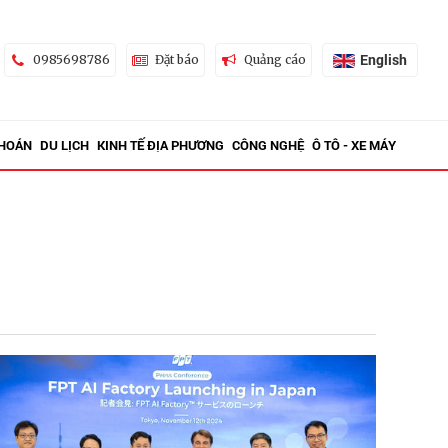
English
0985698786
Đặt báo
Quảng cáo
KHOÁN
DU LỊCH
KINH TẾ ĐỊA PHƯƠNG
CÔNG NGHỆ
Ô TÔ - XE MÁY