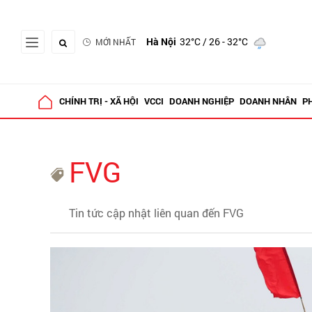
Hà Nội
32°C
/ 26 - 32°C
MỚI NHẤT
CHÍNH TRỊ - XÃ HỘI
VCCI
DOANH NGHIỆP
DOANH NHÂN
P
FVG
Tin tức cập nhật liên quan đến FVG