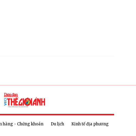
n hàng - Chứng khoán
Du lịch
Kinh tế địa phương