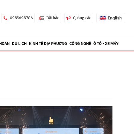
English
0985698786
Đặt báo
Quảng cáo
KHOÁN
DU LỊCH
KINH TẾ ĐỊA PHƯƠNG
CÔNG NGHỆ
Ô TÔ - XE MÁY