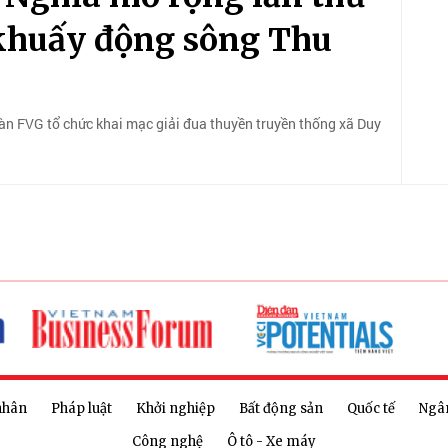
khuấy động sông Thu
n FVG tổ chức khai mạc giải đua thuyền truyền thống xã Duy
nhân
Pháp luật
Khởi nghiệp
Bất động sản
Quốc tế
Ngâ
Công nghệ
Ô tô - Xe máy