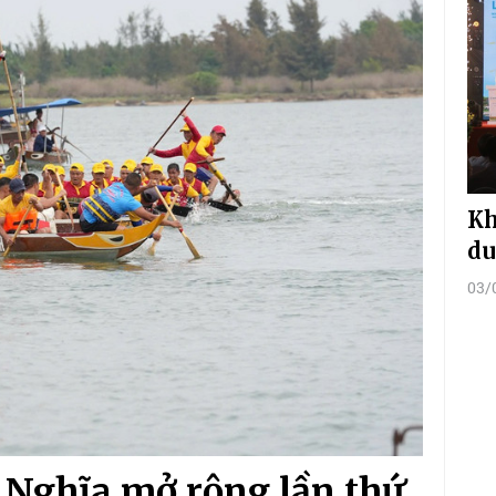
Kh
du
03/
 Nghĩa mở rộng lần thứ