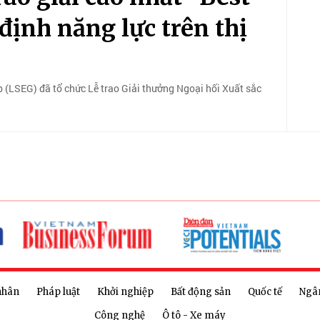
ịnh năng lực trên thị
(LSEG) đã tổ chức Lễ trao Giải thưởng Ngoại hối Xuất sắc
nhân
Pháp luật
Khởi nghiệp
Bất động sản
Quốc tế
Ngâ
Công nghệ
Ô tô - Xe máy