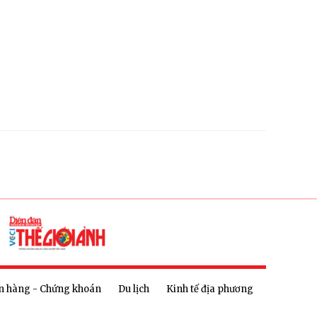
n hàng - Chứng khoán
Du lịch
Kinh tế địa phương