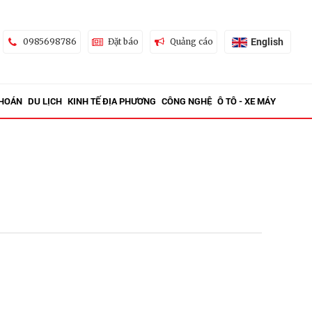
English
0985698786
Đặt báo
Quảng cáo
KHOÁN
DU LỊCH
KINH TẾ ĐỊA PHƯƠNG
CÔNG NGHỆ
Ô TÔ - XE MÁY