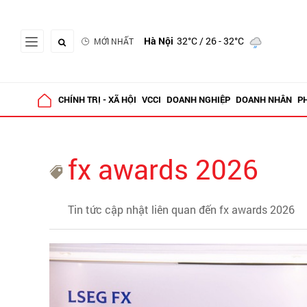
Hà Nội
32°C
/ 26 - 32°C
MỚI NHẤT
CHÍNH TRỊ - XÃ HỘI
VCCI
DOANH NGHIỆP
DOANH NHÂN
P
fx awards 2026
Tin tức cập nhật liên quan đến fx awards 2026