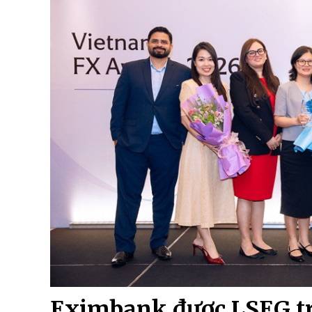
Eximbank được LSEG tra