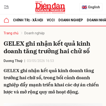
English
CHÍNH TRỊ - XÃ HỘI
VCCI
DOANH NGHIỆP
DOANH NH
bình luận
Trang chủ
Doanh nghiệp
GELEX ghi nhận kết quả kinh
doanh tăng trưởng hai chữ số
Dương Thuỳ
03/05/2026 16:53
GELEX ghi nhận kết quả kinh doanh tăng
trưởng hai chữ số, trong bối cảnh doanh
Hủy
G
nghiệp đẩy mạnh triển khai các dự án chiến
lược và mở rộng quy mô hoạt động.