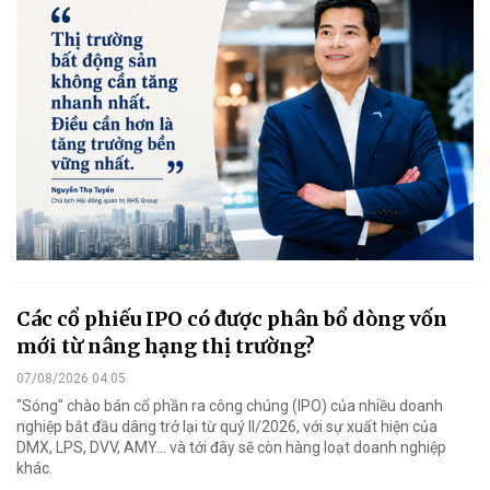
Các cổ phiếu IPO có được phân bổ dòng vốn
mới từ nâng hạng thị trường?
07/08/2026 04:05
"Sóng" chào bán cổ phần ra công chúng (IPO) của nhiều doanh
nghiệp bắt đầu dâng trở lại từ quý II/2026, với sự xuất hiện của
DMX, LPS, DVV, AMY... và tới đây sẽ còn hàng loạt doanh nghiệp
khác.