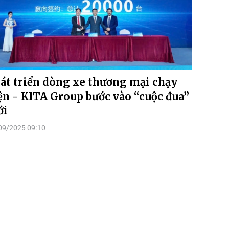
át triển dòng xe thương mại chạy
ện - KITA Group bước vào “cuộc đua”
ới
09/2025 09:10