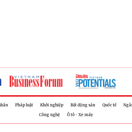
nhân
Pháp luật
Khởi nghiệp
Bất động sản
Quốc tế
Ngâ
Công nghệ
Ô tô - Xe máy