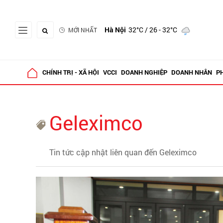
Hà Nội
32°C
/ 26 - 32°C
MỚI NHẤT
CHÍNH TRỊ - XÃ HỘI
VCCI
DOANH NGHIỆP
DOANH NHÂN
P
Geleximco
Tin tức cập nhật liên quan đến Geleximco