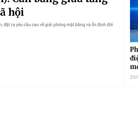
ã hội
 đặt ra yêu cầu cao về giải phóng mặt bằng và ổn định đời
Ph
đi
m
23/