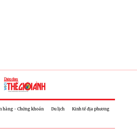
n hàng - Chứng khoán
Du lịch
Kinh tế địa phương