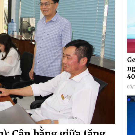
Ge
ng
40
09/
): Cân bằng giữa tăng