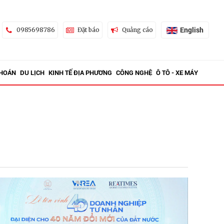
English
0985698786
Đặt báo
Quảng cáo
KHOÁN
DU LỊCH
KINH TẾ ĐỊA PHƯƠNG
CÔNG NGHỆ
Ô TÔ - XE MÁY